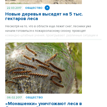
22.03.2017
ОБЩЕСТВО
Новые деревья высадят на 5 тыс.
гектаров леса
Несмотря на то, что в области еще лежит снег, лесники уже
начали готовиться к пожароопасному сезону: проводят
командно-штабные учения, проигрывают различные ситуации и
проверяют слаженность ведомств. В поле зрения лесных
ревизоров все, начиная от оборудования, заканчивая личным
составом. Кроме того, этим летом запланировано восстановление
лесных угодий - запланировано высадить больше 5000 гектаров.
06.02.2017
ОБЩЕСТВО
«Монашенки» уничтожают леса в