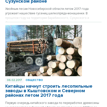
Сузунском районе
Хвойным лесам Новосибирской области летом 2017 года
угрожает нашествие гусениц шелкопряда-монашенки. В
прошлом году на территории Барабинского, Сузунского и
Ордынского лесничеств были выявлены очаги этого вредителя.
Гусеница шелкопряда-монашенки поедает хвою, после чего
деревья погибают. Об этом третьего января в пресс-центре
«Интерфакс» рассказал руководитель департамента лесного
хозяйства региона Вячеслав Дубовицкий.
06.02.2017
ОБЩЕСТВО
Китайцы начнут строить лесопильные
заводы в Кыштовском и Северном
районах летом 2017 года
Первую очередь китайского завода по переработке древесины