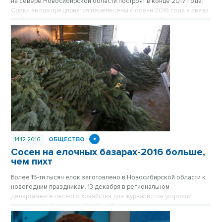
на севере Новосибирской области построят в конце 2017 года.
Сроки ввода предприятия перенесены с осени 2016 года в связи
с оформлением документов на участки, которые будут
предоставлены в аренду в рамках инвестиционного проекта. Об
этом сообщил руководитель департамента лесного хозяйства
региона Вячеслав Дубовицкий в пресс-центре «Интерфакс»
третьего января.
14.12.2016
ОБЩЕСТВО
Сосен на елочных базарах-2016 больше,
чем пихт
Более 15-ти тысяч елок заготовлено в Новосибирской области к
новогодним праздникам. 13 декабря в региональном
департаменте лесного хозяйства для журналистов устроили
экскурсию в Искитимский район. Какие деревья готовят к
продаже и как борются с незаконной вырубкой, увидели