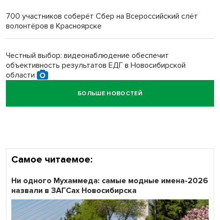
многодетных в России
700 участников соберёт Сбер на Всероссийский слёт
волонтёров в Красноярске
Обновлённое отделение ВТБ открылось в Искитиме
Честный выбор: видеонаблюдение обеспечит
объективность результатов ЕДГ в Новосибирской
области
БОЛЬШЕ НОВОСТЕЙ
Кибертанки пошли в бой: «Ростелеком» объявляет
участников «Битвы заводов» от Новосибирской
области
Самое читаемое:
Ни одного Мухаммеда: самые модные имена-2026
назвали в ЗАГСах Новосибирска