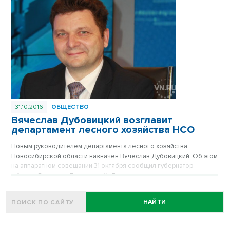
корреспонденты ОТС.
31.10.2016
ОБЩЕСТВО
Вячеслав Дубовицкий возглавит
департамент лесного хозяйства НСО
Новым руководителем департамента лесного хозяйства
Новосибирской области назначен Вячеслав Дубовицкий. Об этом
на аппаратном совещании 31 октября сообщил губернатор
области Владимир Городецкий. До назначения на новую
должность Дубовицкий был заместителем руководителя
департамента.
НАЙТИ