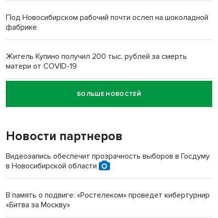
Под Новосибирском рабочий почти ослеп на шоколадной
фабрике
Житель Купино получил 200 тыс. рублей за смерть
матери от COVID-19
БОЛЬШЕ НОВОСТЕЙ
Новосибирский суд наказал водителя за смерть
пенсионерки на вокзале
Новости партнеров
«Мы живём на пастбище!»: в новосибирском селе лошади
терроризируют жителей
Видеозапись обеспечит прозрачность выборов в Госдуму
в Новосибирской области
Инвалид получил условный срок за избиение врачей
протезом под Новосибирском
В память о подвиге: «Ростелеком» проведет кибертурнир
«Битва за Москву»
Новосибирский преподаватель с женой вошли в топ-16