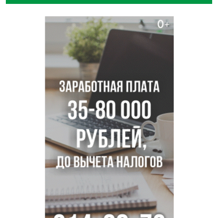
Прогноз погоды на 8-9 августа в Новосибирске сделали
синоптики
Площадки для контроля перегруза начали строить на
въездах в Новосибирск
Дольщики долгостроя на Титова в Новосибирске
получили ключи от квартир
Доля рыночной ипотеки в России превысила 50% по
итогам июля 2026 года