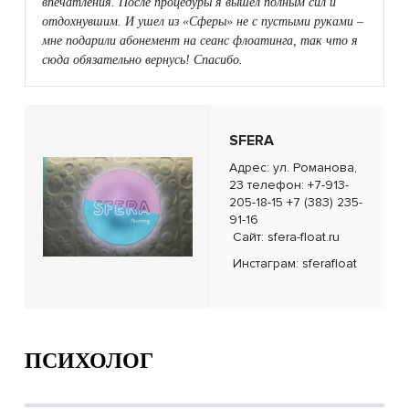
впечатления. После процедуры я вышел полным сил и
отдохнувшим. И ушел из «Сферы» не с пустыми руками –
мне подарили абонемент на сеанс флоатинга, так что я
сюда обязательно вернусь! Спасибо.
SFERA
Адрес: ул. Романова,
23 телефон: +7-913-
205-18-15 +7 (383) 235-
91-16
Сайт:
sfera-float.ru
Инстаграм:
sferafloat
ПСИХОЛОГ