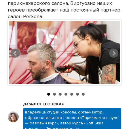
парикмахерского салона. Виртуозно наших
героев преображает наш постоянный партнер
салон PerSona
Дарья СНЕГОВСКАЯ
владелица студии красоты, организатор
образовательного проекта «Парикмахер с нуля
— базовый курс», автор курса «Soft Skills
мастера — Эмоции клиента»: