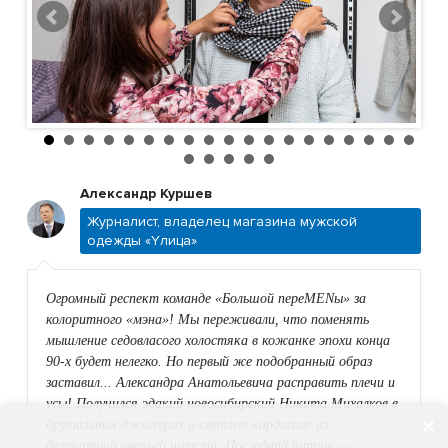
Александр Куршев
Журналист, владелец магазина мужской
одежды «Yлица»
Огромный респект команде «Большой переMENы» за
колоритного «мэна»! Мы переживали, что поменять
мышление седовласого холостяка в кожанке эпохи конца
90-х будет нелегко. Но первый же подобранный образ
заставил... Александра Анатольевича расправить плечи и
усы! Получился эдакий новосибирский Никита Михалков в
брутальных джоггерах и светлом кардигане из
деликатной овечьей шерсти. Последний штрих —