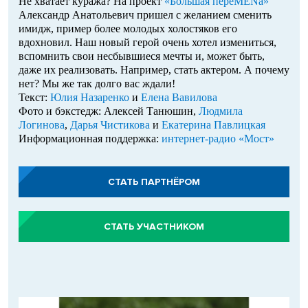
Не хватает куража? На проект
«Большая переMENа»
Александр Анатольевич пришел с желанием сменить
имидж, пример более молодых холостяков его
вдохновил. Наш новый герой очень хотел измениться,
вспомнить свои несбывшиеся мечты и, может быть,
даже их реализовать. Например, стать актером. А почему
нет? Мы же так долго вас ждали!
Текст:
Юлия Назаренко
и
Елена Вавилова
Фото и бэкстедж: Алексей Танюшин,
Людмила
Логинова
,
Дарья Чистикова
и
Екатерина Павлицкая
Информационная поддержка:
интернет-радио «Мост»
СТАТЬ ПАРТНЁРОМ
СТАТЬ УЧАСТНИКОМ