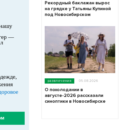
Рекордный баклажан вырос
на грядке у Татьяны Купиной
под Новосибирском
 нашу
огер —
ил
одежде,
развлечения
05.08.2026
жения
О похолодании в
доровое
августе-2026 рассказали
синоптики в Новосибирске
ОМ