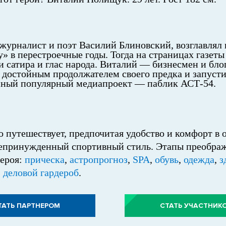
 журналист и поэт Василий Блиновский, возглавлял
» в перестроечные годы. Тогда на страницах газеты
и сатира и глас народа. Виталий — бизнесмен и бл
я достойным продолжателем своего предка и запуст
нный популярный медиапроект — паблик АСТ-54.
 путешествует, предпочитая удобство и комфорт в 
епринужденный спортивный стиль. Этапы преобра
героя:
прическа
,
астропрогноз
,
SPA
,
обувь
,
одежда
,
з
,
деловой гардероб
.
ТАТЬ ПАРТНЕРОМ
СТАТЬ УЧАСТНИК