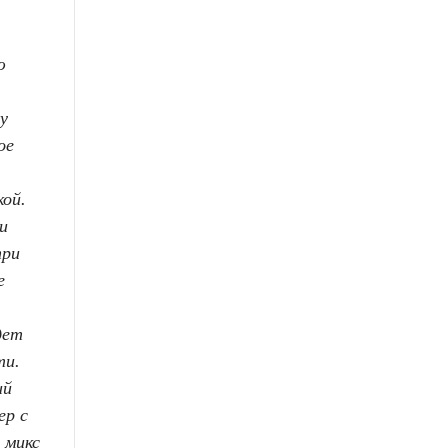
ю
чу
ое
кой.
и
при
е
дет
ти.
ий
ер с
 микс