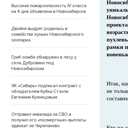
Новоси
Высокая пожароопасность IV класса
уникаль
на 4 дня объявлена в Новосибирске
Новосиб
проекта
Двойня выдрят родилась в
возраст
семействе куньих Новосибирского
пухлень
зоопарка
рамки п
новеньк
Гриб-зомби обнаружен в лесу у
села Дубровино под
Новосибирском
Итак, на
ХК «Сибирь» подписал контракт с
не толь
обладателем Кубка Стэнли
Евгением Кузнецовым
составим
Отправил инвалида на СВО и
получил его «посмертные» выплаты
адвокат из Черепаново
Кто же 