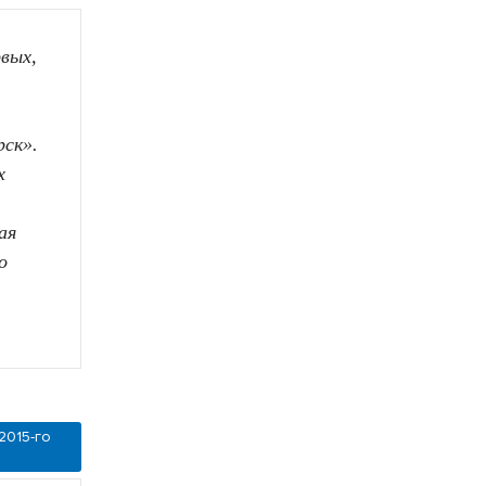
рвых,
рск».
х
ая
о
2015-го