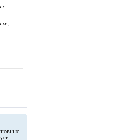
чше
ним,
сновные
уги: