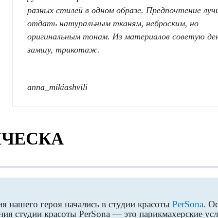
разных стилей в одном образе. Предпочтение лу
отдать натуральным тканям, неброским, но
оригинальным тонам. Из материалов советую де
замшу, трикотаж.
anna_mikiashvili
ИЧЕСКА
я нашего героя начались в студии красоты
PerSona
.
О
ния студии красоты PerSona — это парикмахерские усл