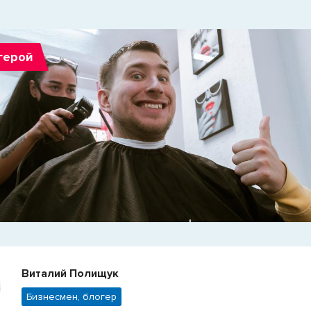
герой
Виталий Полищук
Бизнесмен, блогер