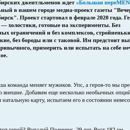
бирских джентльменов ждет
«Большая переMEN
ный в нашем городе медиа-проект газеты "Веч
ирск". Проект стартовал в феврале 2020 года. Г
 — холостяки, готовые на эксперименты. Без
ных ограничений и без комплексов, стройненьки
кие, без бороды или с таковой. Им предстоит вы
ривычного, примерить или испытать на себе не
ое.
ша команда меняет мужиков. Упс, а героя-то мы пр
ко внешне. Добавим еще несколько необычных опци
 натальную карту, испытаем его в состоянии невесо
этот герой?
Виталий Полищук.
29 лет. Рост
182 см
.