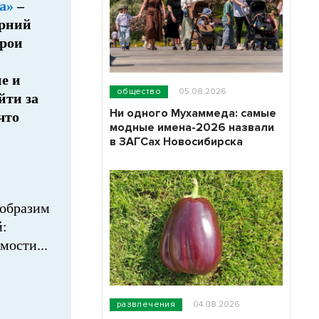
a»
–
ерний
ерои
е и
общество
05.08.2026
йти за
Ни одного Мухаммеда: самые
что
модные имена-2026 назвали
в ЗАГСах Новосибирска
еобразим
й:
мости...
развлечения
04.08.2026