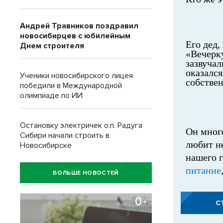
Андрей Травников поздравил
новосибирцев с юбилейным
Его дед,
Днем строителя
«Вечерку
зазвучал
оказалс
Ученики новосибирского лицея
собстве
победили в Международной
олимпиаде по ИИ
Остановку электричек о.п. Радуга
Он много
Сибири начали строить в
любит н
Новосибирске
нашего 
питание
БОЛЬШЕ НОВОСТЕЙ
С