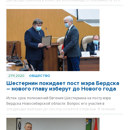
руководил районом в качестве исполняющего обязанности. Его
кандидатуру на пост главы депутаты поддержали единоглассно.
27.11.2020
ОБЩЕСТВО
Шестернин покидает пост мэра Бердска
– нового главу изберут до Нового года
Истек срок полномочий Евгения Шестернина на посту мэра
Бердска Новосибирской области. Вопрос его участия в
следующих выборах до сих пор остается открытым. В течение
месяца состоится конкурсная процедура, в ходе которой будет
определена кандидатура следующего мэра города. Новый глава
появится в Бердска еще до Нового года.