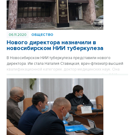
06.11.2020
ОБЩЕСТВО
Нового директора назначили в
новосибирском НИИ туберкулеза
В Новосибирском НИИ туберкулеза представили нового
директора. Им стала Наталия Ставицкая, врач-фтизиатр высшей
квалификационной категории, доктор медицинских наук. Она
исполняла обязанности директора института с декабря 2019
года.