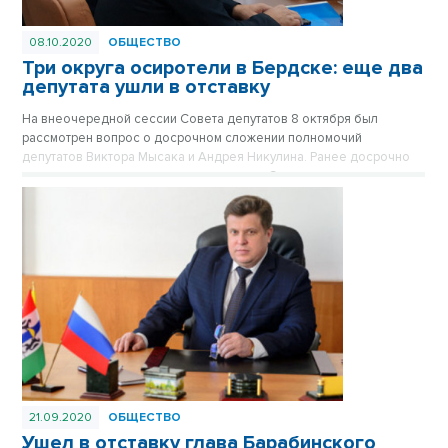
08.10.2020
ОБЩЕСТВО
Три округа осиротели в Бердске: еще два
депутата ушли в отставку
На внеочередной сессии Совета депутатов 8 октября был
рассмотрен вопрос о досрочном сложении полномочий
депутатов Виктора Мысака и Андрея Никулина. Ранее досрочно
свои полномочия сложил председатель Совета депутатов
Валерий Бадьин в связи со своим избранием в Законодательное
собрание НСО.
21.09.2020
ОБЩЕСТВО
Ушел в отставку глава Барабинского