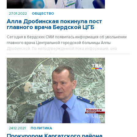
27.01.2022
ОБЩЕСТВО
Алла Дробинская покинула пост
главного врача Бердской ЦГБ
Сегодня в бердских СМИ появилась информация об увольнении
главного врача Центральной городской больницы Аллы
Дробинской. По неподтвержденной пока информации, она
переходит на работу в Областной перинатальный центр.
24.12.2021
ПОЛИТИКА
Прокурором Каргатского района