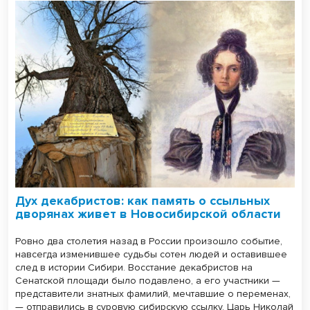
Дух декабристов: как память о ссыльных
дворянах живет в Новосибирской области
Ровно два столетия назад в России произошло событие,
навсегда изменившее судьбы сотен людей и оставившее
след в истории Сибири. Восстание декабристов на
Сенатской площади было подавлено, а его участники —
представители знатных фамилий, мечтавшие о переменах,
— отправились в суровую сибирскую ссылку. Царь Николай