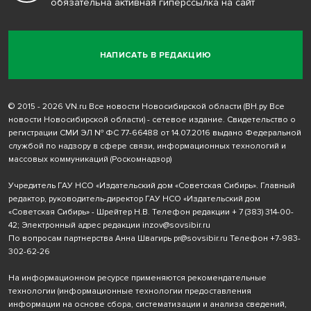
обязательна активная гиперссылка на сайт
НАПИСАТЬ В РЕДАКЦИЮ
© 2015 - 2026 VN.ru Все новости Новосибирской области (ВН.ру Все
новости Новосибирской области) - сетевое издание. Свидетельство о
регистрации СМИ ЭЛ № ФС 77-66488 от 14.07.2016 выдано Федеральной
службой по надзору в сфере связи, информационных технологий и
массовых коммуникаций (Роскомнадзор)
Учредитель ГАУ НСО «Издательский дом «Советская Сибирь». Главный
редактор, руководитель-директор ГАУ НСО «Издательский дом
«Советская Сибирь» - Шрейтер Н.В. Телефон редакции
+ 7 (383) 314-00-
42
; Электронный адрес редакции
inzov@sovsibir.ru
По вопросам партнерства Анна Швагирь
pr@sovsibir.ru
Телефон
+7-983-
302-62-26
На информационном ресурсе применяются рекомендательные
технологии
(информационные технологии предоставления
информации на основе сбора, систематизации и анализа сведений,