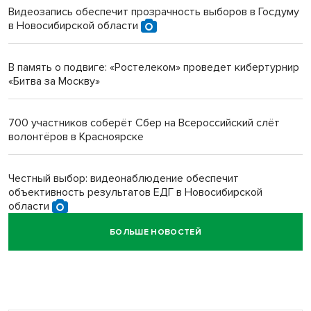
Видеозапись обеспечит прозрачность выборов в Госдуму
в Новосибирской области
Инвалид получил условный срок за избиение врачей
протезом под Новосибирском
В память о подвиге: «Ростелеком» проведет кибертурнир
«Битва за Москву»
Новосибирский преподаватель с женой вошли в топ-16
многодетных в России
700 участников соберёт Сбер на Всероссийский слёт
волонтёров в Красноярске
Обновлённое отделение ВТБ открылось в Искитиме
Честный выбор: видеонаблюдение обеспечит
объективность результатов ЕДГ в Новосибирской
области
БОЛЬШЕ НОВОСТЕЙ
Кибертанки пошли в бой: «Ростелеком» объявляет
участников «Битвы заводов» от Новосибирской
области