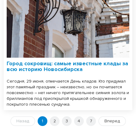
Город сокровищ: самые известные клады за
всю историю Новосибирска
Сегодня, 29 июня, отмечается День кладов. Кто придумал
этот памятный праздник – неизвестно, но он почитается
повсеместно – нет ничего притягательнее сияния золота и
бриллиантов под приоткрытой крышкой обнаруженного и
покрытого плесенью сундучка.
Назад
1
2
3
4
7
Вперед