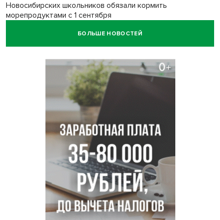
Новосибирских школьников обязали кормить
морепродуктами с 1 сентября
БОЛЬШЕ НОВОСТЕЙ
Июль-2026 вошел в топ-6 самых жарких за все время
метеонаблюдений в Новосибирске
Секрет при выборе макарон раскрыла новосибирцам
эксперт Ольга Широкова
Перец-змея вырос в огороде жительницы
Каргата
Полная программа празднования Дня физкультурника
опубликована в Новосибирске