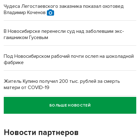
Чудеса Легостаевского заказника показал охотовед
Владимир Коченов
В Новосибирске перенесли суд над заболевшим экс-
гаишником Гусевым
Под Новосибирском рабочий почти ослеп на шоколадной
фабрике
Житель Купино получил 200 тыс. рублей за смерть
матери от COVID-19
БОЛЬШЕ НОВОСТЕЙ
Новосибирский суд наказал водителя за смерть
пенсионерки на вокзале
Новости партнеров
«Мы живём на пастбище!»: в новосибирском селе лошади
терроризируют жителей