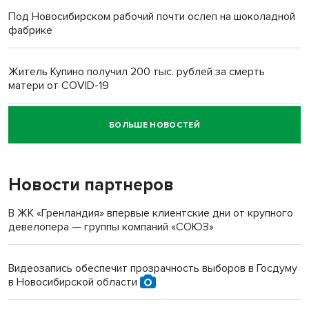
Под Новосибирском рабочий почти ослеп на шоколадной
фабрике
Житель Купино получил 200 тыс. рублей за смерть
матери от COVID-19
БОЛЬШЕ НОВОСТЕЙ
Новосибирский суд наказал водителя за смерть
пенсионерки на вокзале
Новости партнеров
«Мы живём на пастбище!»: в новосибирском селе лошади
терроризируют жителей
В ЖК «Гренландия» впервые клиентские дни от крупного
девелопера — группы компаний «СОЮЗ»
Инвалид получил условный срок за избиение врачей
протезом под Новосибирском
Видеозапись обеспечит прозрачность выборов в Госдуму
в Новосибирской области
Новосибирский преподаватель с женой вошли в топ-16
многодетных в России