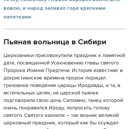
вовсю, и народ заливал горе крепкими
напитками.
Пьяная вольница в Сибири
Церковники присовокупили праздник к памятной
дате, посвященной Усекновению главы святого
Пророка Иоанна Предтечи. История известная: в
дохристианские времена пророк порицал
греховное поведение царицы Иродиады, и та, в
мстительных целях, на царской пьянке
подговорила свою дочь Саломею, танец которой
очень понравился Ироду, попросить голову
святого. Святого казнили – так возник великий
церковный праздник, который как бы осуждал