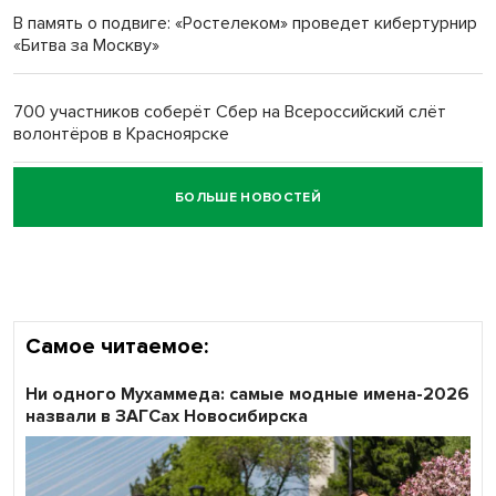
В память о подвиге: «Ростелеком» проведет кибертурнир
«Битва за Москву»
Обновлённое отделение ВТБ открылось в Искитиме
700 участников соберёт Сбер на Всероссийский слёт
волонтёров в Красноярске
БОЛЬШЕ НОВОСТЕЙ
Честный выбор: видеонаблюдение обеспечит
объективность результатов ЕДГ в Новосибирской
области
Самое читаемое:
Ни одного Мухаммеда: самые модные имена-2026
назвали в ЗАГСах Новосибирска