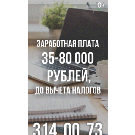
Покрытие рулежных дорожек обновили в аэропорту
Толмачево по нацпроекту
В Новосибирске зафиксирован рост заболеваемости
энтеровирусной инфекцией
В Новосибирске осудили внука за продажу дедова ружья
псевдо-мигранту