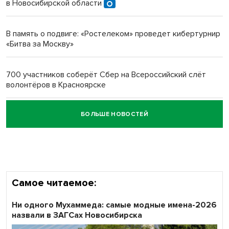
в Новосибирской области
Новосибирский преподаватель с женой вошли в топ-16
многодетных в России
В память о подвиге: «Ростелеком» проведет кибертурнир
«Битва за Москву»
Обновлённое отделение ВТБ открылось в Искитиме
700 участников соберёт Сбер на Всероссийский слёт
волонтёров в Красноярске
БОЛЬШЕ НОВОСТЕЙ
Честный выбор: видеонаблюдение обеспечит
объективность результатов ЕДГ в Новосибирской
области
Самое читаемое:
Ни одного Мухаммеда: самые модные имена-2026
назвали в ЗАГСах Новосибирска