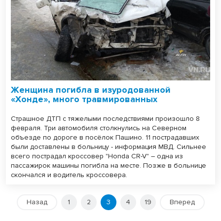
Женщина погибла в изуродованной
«Хонде», много травмированных
Страшное ДТП с тяжелыми последствиями произошло 8
февраля. Три автомобиля столкнулись на Северном
объезде по дороге в посёлок Пашино. 11 пострадавших
были доставлены в больницу - информация МВД. Сильнее
всего пострадал кроссовер "Honda CR-V" – одна из
пассажирок машины погибла на месте. Позже в больнице
скончался и водитель кроссовера.
Назад
1
2
3
4
19
Вперед