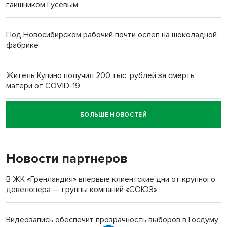
гаишником Гусевым
Под Новосибирском рабочий почти ослеп на шоколадной
фабрике
Житель Купино получил 200 тыс. рублей за смерть
матери от COVID-19
БОЛЬШЕ НОВОСТЕЙ
Новосибирский суд наказал водителя за смерть
пенсионерки на вокзале
Новости партнеров
«Мы живём на пастбище!»: в новосибирском селе лошади
терроризируют жителей
В ЖК «Гренландия» впервые клиентские дни от крупного
девелопера — группы компаний «СОЮЗ»
Инвалид получил условный срок за избиение врачей
протезом под Новосибирском
Видеозапись обеспечит прозрачность выборов в Госдуму