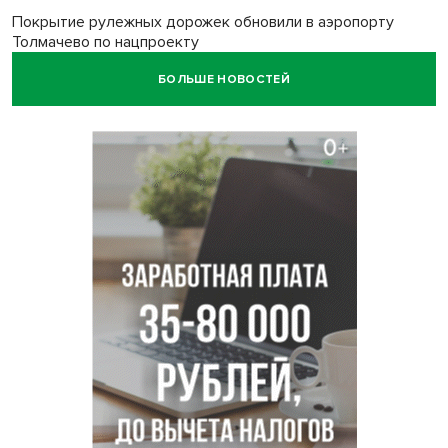
Покрытие рулежных дорожек обновили в аэропорту
Толмачево по нацпроекту
БОЛЬШЕ НОВОСТЕЙ
В Новосибирске зафиксирован рост заболеваемости
энтеровирусной инфекцией
В Новосибирске осудили внука за продажу дедова ружья
псевдо-мигранту
В Новосибирске по КРТ сдали первую очередь
миниполиса «Фора»
О пустырях в центре Новосибирска из-за лимита
площади КРТ предупредили эксперты