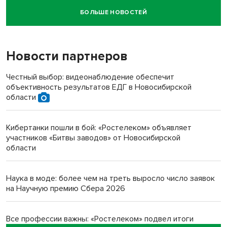
БОЛЬШЕ НОВОСТЕЙ
Новосибирский суд наказал водителя за смерть
пенсионерки на вокзале
Новости партнеров
«Мы живём на пастбище!»: в новосибирском селе лошади
терроризируют жителей
Честный выбор: видеонаблюдение обеспечит
объективность результатов ЕДГ в Новосибирской
Инвалид получил условный срок за избиение врачей
области
протезом под Новосибирском
Кибертанки пошли в бой: «Ростелеком» объявляет
Новосибирский преподаватель с женой вошли в топ-16
участников «Битвы заводов» от Новосибирской
многодетных в России
области
Обновлённое отделение ВТБ открылось в Искитиме
Наука в моде: более чем на треть выросло число заявок
на Научную премию Сбера 2026
Все профессии важны: «Ростелеком» подвел итоги