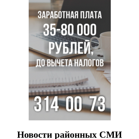
Полтонны киви для пациентов закупит больница в
Новосибирске
Ход королевы: осужденная из Новосибирска завоевала
бронзу чемпионата по шахматам