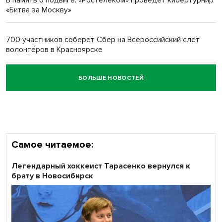
В память о подвиге: «Ростелеком» проведет кибертурнир
«Битва за Москву»
Обновлённое отделение ВТБ открылось в Искитиме
700 участников соберёт Сбер на Всероссийский слёт
волонтёров в Красноярске
БОЛЬШЕ НОВОСТЕЙ
Честный выбор: видеонаблюдение обеспечит
объективность результатов ЕДГ в Новосибирской
области
Самое читаемое:
Легендарный хоккеист Тарасенко вернулся к
брату в Новосибирск