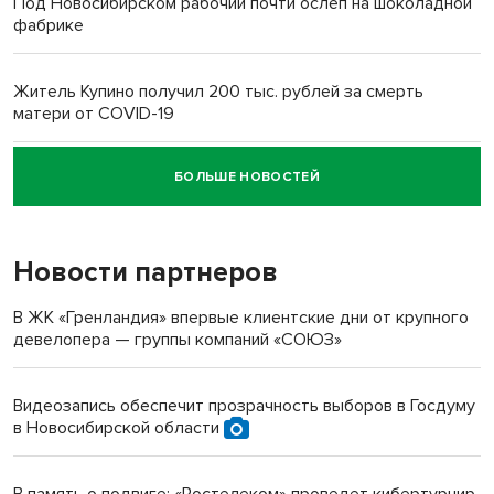
Под Новосибирском рабочий почти ослеп на шоколадной
фабрике
Житель Купино получил 200 тыс. рублей за смерть
матери от COVID-19
БОЛЬШЕ НОВОСТЕЙ
Новосибирский суд наказал водителя за смерть
пенсионерки на вокзале
Новости партнеров
«Мы живём на пастбище!»: в новосибирском селе лошади
терроризируют жителей
В ЖК «Гренландия» впервые клиентские дни от крупного
девелопера — группы компаний «СОЮЗ»
Инвалид получил условный срок за избиение врачей
протезом под Новосибирском
Видеозапись обеспечит прозрачность выборов в Госдуму
в Новосибирской области
Новосибирский преподаватель с женой вошли в топ-16
многодетных в России