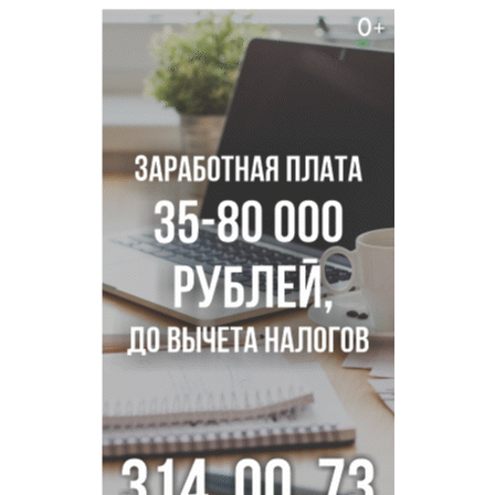
августа
Парашютную вышку за 16 миллионов закупил детский
лагерь под Новосибирском
Заборы на площади Маркса сносят для новой зоны
отдыха в Новосибирске
Глава сельсовета Игорь Конах утонул у острова в
Новосибирском водохранилище