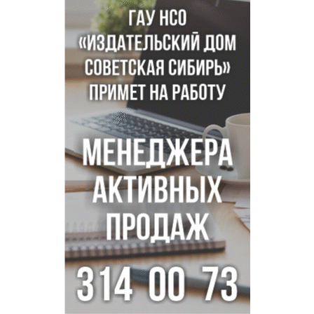
Африканский врач поразил новосибирцев в травмпункте
Академгородка
Покрытие рулежных дорожек обновили в аэропорту
Толмачево по нацпроекту
В Новосибирске зафиксирован рост заболеваемости
энтеровирусной инфекцией