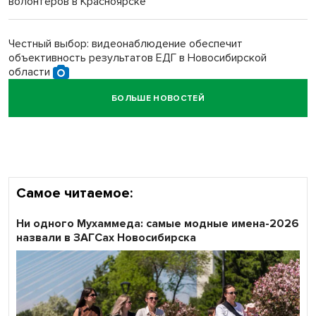
волонтёров в Красноярске
Обновлённое отделение ВТБ открылось в Искитиме
Честный выбор: видеонаблюдение обеспечит
объективность результатов ЕДГ в Новосибирской
области
БОЛЬШЕ НОВОСТЕЙ
Кибертанки пошли в бой: «Ростелеком» объявляет
участников «Битвы заводов» от Новосибирской
области
Самое читаемое:
Ни одного Мухаммеда: самые модные имена-2026
назвали в ЗАГСах Новосибирска