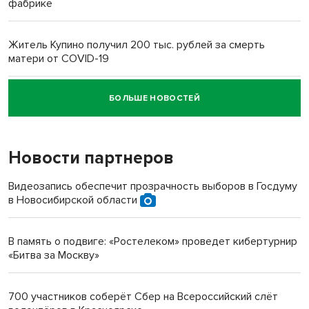
фабрике
Житель Купино получил 200 тыс. рублей за смерть
матери от COVID-19
БОЛЬШЕ НОВОСТЕЙ
Новосибирский суд наказал водителя за смерть
пенсионерки на вокзале
Новости партнеров
«Мы живём на пастбище!»: в новосибирском селе лошади
терроризируют жителей
Видеозапись обеспечит прозрачность выборов в Госдуму
в Новосибирской области
Инвалид получил условный срок за избиение врачей
протезом под Новосибирском
В память о подвиге: «Ростелеком» проведет кибертурнир
«Битва за Москву»
Новосибирский преподаватель с женой вошли в топ-16
многодетных в России
700 участников соберёт Сбер на Всероссийский слёт