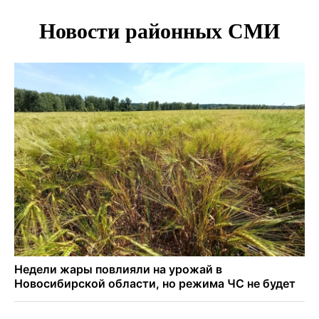
Двум бойцам СВО после минно-взрывной травмы
«оживили» нервы в Новосибирске
Персидский ковер «108 шахов» впервые вывезли из музея
Востока в Новосибирск
Актриса из Новосибирска Евгения Туркова сыграла мать
в сериале «Малой»