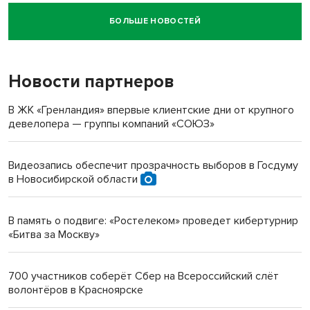
БОЛЬШЕ НОВОСТЕЙ
Новосибирский суд наказал водителя за смерть
пенсионерки на вокзале
Новости партнеров
«Мы живём на пастбище!»: в новосибирском селе лошади
терроризируют жителей
В ЖК «Гренландия» впервые клиентские дни от крупного
девелопера — группы компаний «СОЮЗ»
Инвалид получил условный срок за избиение врачей
протезом под Новосибирском
Видеозапись обеспечит прозрачность выборов в Госдуму
в Новосибирской области
Новосибирский преподаватель с женой вошли в топ-16
многодетных в России
В память о подвиге: «Ростелеком» проведет кибертурнир
«Битва за Москву»
Обновлённое отделение ВТБ открылось в Искитиме
700 участников соберёт Сбер на Всероссийский слёт
волонтёров в Красноярске