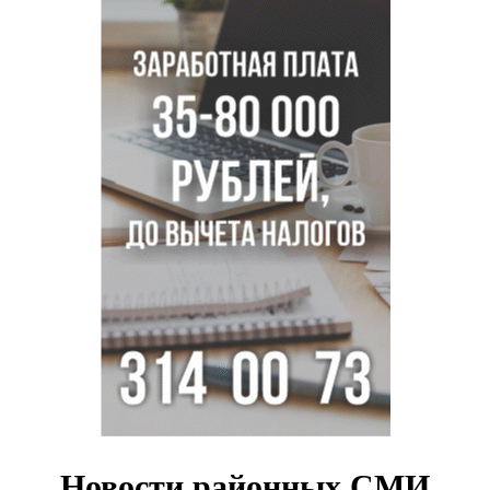
Ученики новосибирского лицея победили в
Международной олимпиаде по ИИ
Остановку электричек о.п. Радуга Сибири начали строить
в Новосибирске