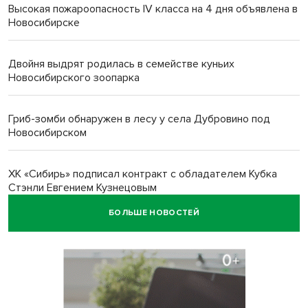
Высокая пожароопасность IV класса на 4 дня объявлена в
Новосибирске
Двойня выдрят родилась в семействе куньих
Новосибирского зоопарка
Гриб-зомби обнаружен в лесу у села Дубровино под
Новосибирском
ХК «Сибирь» подписал контракт с обладателем Кубка
Стэнли Евгением Кузнецовым
БОЛЬШЕ НОВОСТЕЙ
Отправил инвалида на СВО и получил его «посмертные»
выплаты адвокат из Черепаново
Андрей Травников поздравил новосибирцев с
юбилейным Днем строителя