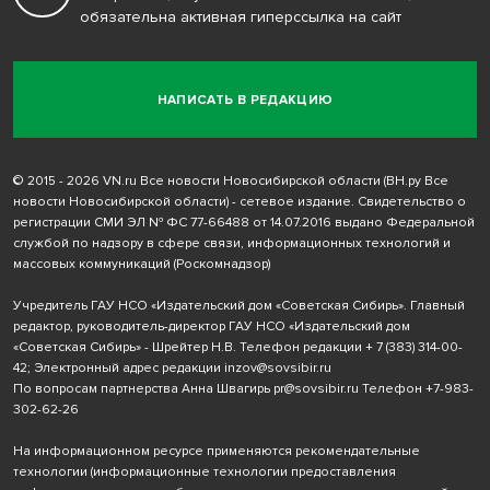
обязательна активная гиперссылка на сайт
НАПИСАТЬ В РЕДАКЦИЮ
© 2015 - 2026 VN.ru Все новости Новосибирской области (ВН.ру Все
новости Новосибирской области) - сетевое издание. Свидетельство о
регистрации СМИ ЭЛ № ФС 77-66488 от 14.07.2016 выдано Федеральной
службой по надзору в сфере связи, информационных технологий и
массовых коммуникаций (Роскомнадзор)
Учредитель ГАУ НСО «Издательский дом «Советская Сибирь». Главный
редактор, руководитель-директор ГАУ НСО «Издательский дом
«Советская Сибирь» - Шрейтер Н.В. Телефон редакции
+ 7 (383) 314-00-
42
; Электронный адрес редакции
inzov@sovsibir.ru
По вопросам партнерства Анна Швагирь
pr@sovsibir.ru
Телефон
+7-983-
302-62-26
На информационном ресурсе применяются рекомендательные
технологии
(информационные технологии предоставления