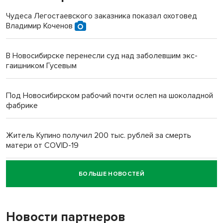
Чудеса Легостаевского заказника показал охотовед
Владимир Коченов
В Новосибирске перенесли суд над заболевшим экс-
гаишником Гусевым
Под Новосибирском рабочий почти ослеп на шоколадной
фабрике
Житель Купино получил 200 тыс. рублей за смерть
матери от COVID-19
БОЛЬШЕ НОВОСТЕЙ
Новосибирский суд наказал водителя за смерть
пенсионерки на вокзале
Новости партнеров
«Мы живём на пастбище!»: в новосибирском селе лошади