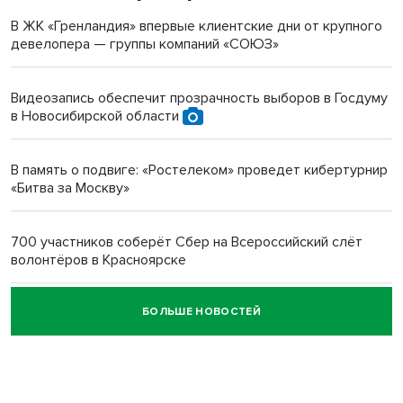
терроризируют жителей
В ЖК «Гренландия» впервые клиентские дни от крупного
девелопера — группы компаний «СОЮЗ»
Инвалид получил условный срок за избиение врачей
протезом под Новосибирском
Видеозапись обеспечит прозрачность выборов в Госдуму
в Новосибирской области
Новосибирский преподаватель с женой вошли в топ-16
многодетных в России
В память о подвиге: «Ростелеком» проведет кибертурнир
«Битва за Москву»
Обновлённое отделение ВТБ открылось в Искитиме
700 участников соберёт Сбер на Всероссийский слёт
волонтёров в Красноярске
БОЛЬШЕ НОВОСТЕЙ
Честный выбор: видеонаблюдение обеспечит
объективность результатов ЕДГ в Новосибирской
области