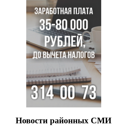
500 литров ухи сварили новосибирцам на
Бугринском пляже
Под Новосибирском двое пострадали в ДТП с
перевернувшейся «ГАЗелью»