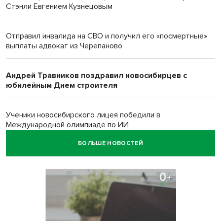
Стэнли Евгением Кузнецовым
Отправил инвалида на СВО и получил его «посмертные»
выплаты адвокат из Черепаново
Андрей Травников поздравил новосибирцев с
юбилейным Днем строителя
Ученики новосибирского лицея победили в
Международной олимпиаде по ИИ
БОЛЬШЕ НОВОСТЕЙ
Остановку электричек о.п. Радуга Сибири начали строить
в Новосибирске
Транспортная прокуратура проверит S7 после инцидента
в аэропорту Норильска