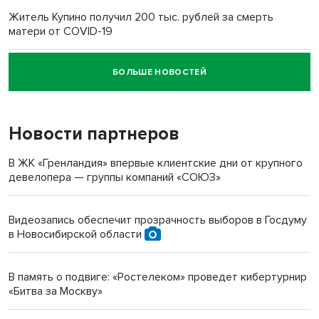
Житель Купино получил 200 тыс. рублей за смерть
матери от COVID-19
БОЛЬШЕ НОВОСТЕЙ
Новосибирский суд наказал водителя за смерть
пенсионерки на вокзале
Новости партнеров
«Мы живём на пастбище!»: в новосибирском селе лошади
терроризируют жителей
В ЖК «Гренландия» впервые клиентские дни от крупного
девелопера — группы компаний «СОЮЗ»
Инвалид получил условный срок за избиение врачей
протезом под Новосибирском
Видеозапись обеспечит прозрачность выборов в Госдуму
в Новосибирской области
Новосибирский преподаватель с женой вошли в топ-16
многодетных в России
В память о подвиге: «Ростелеком» проведет кибертурнир
«Битва за Москву»
Обновлённое отделение ВТБ открылось в Искитиме