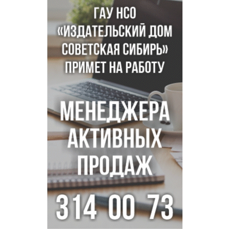
Покрытие рулежных дорожек обновили в аэропорту
Толмачево по нацпроекту
В Новосибирске зафиксирован рост заболеваемости
энтеровирусной инфекцией
В Новосибирске осудили внука за продажу дедова ружья
псевдо-мигранту