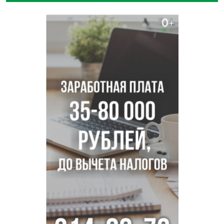
Под Новосибирском двое пострадали в ДТП с
перевернувшейся «ГАЗелью»
Легендарный хоккеист Тарасенко вернулся к брату в
Новосибирск
Новосибирец подарил «боевую десятку» для эвакуации
раненых на СВО
В Новосибирске корпорация кукол из США подала в суд
на приставов