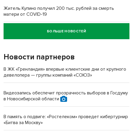
Житель Купино получил 200 тыс. рублей за смерть
матери от COVID-19
БОЛЬШЕ НОВОСТЕЙ
Новосибирский суд наказал водителя за смерть
пенсионерки на вокзале
Новости партнеров
«Мы живём на пастбище!»: в новосибирском селе лошади
терроризируют жителей
В ЖК «Гренландия» впервые клиентские дни от крупного
девелопера — группы компаний «СОЮЗ»
Инвалид получил условный срок за избиение врачей
протезом под Новосибирском
Видеозапись обеспечит прозрачность выборов в Госдуму
в Новосибирской области
Новосибирский преподаватель с женой вошли в топ-16
многодетных в России
В память о подвиге: «Ростелеком» проведет кибертурнир
«Битва за Москву»
Обновлённое отделение ВТБ открылось в Искитиме