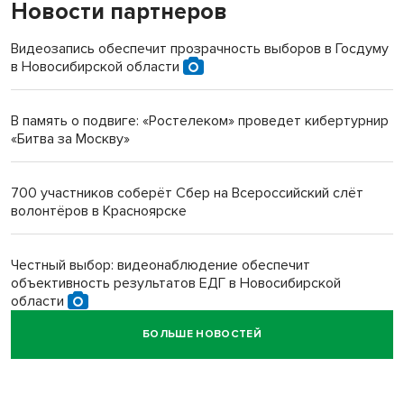
Новости партнеров
«Мы живём на пастбище!»: в новосибирском селе лошади
терроризируют жителей
Видеозапись обеспечит прозрачность выборов в Госдуму
в Новосибирской области
Инвалид получил условный срок за избиение врачей
протезом под Новосибирском
В память о подвиге: «Ростелеком» проведет кибертурнир
«Битва за Москву»
Новосибирский преподаватель с женой вошли в топ-16
многодетных в России
700 участников соберёт Сбер на Всероссийский слёт
волонтёров в Красноярске
Обновлённое отделение ВТБ открылось в Искитиме
Честный выбор: видеонаблюдение обеспечит
объективность результатов ЕДГ в Новосибирской
области
БОЛЬШЕ НОВОСТЕЙ
Кибертанки пошли в бой: «Ростелеком» объявляет
участников «Битвы заводов» от Новосибирской
области