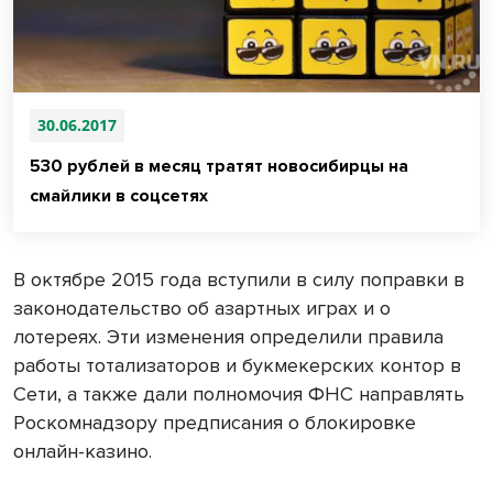
30.06.2017
530 рублей в месяц тратят новосибирцы на
смайлики в соцсетях
В октябре 2015 года вступили в силу поправки в
законодательство об азартных играх и о
лотереях. Эти изменения определили правила
работы тотализаторов и букмекерских контор в
Сети, а также дали полномочия ФНС направлять
Роскомнадзору предписания о блокировке
онлайн-казино.