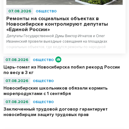
07.08.2026
ОБЩЕСТВО
Ремонты на социальных объектах в
Новосибирске контролируют депутаты
«Единой России»
Депутаты Государственной Думы Виктор Игнатов и Олег
Иванинский провели выездные совещания на площадках
социальных объектов, где ведутся ремонты по народной
программе.
07.08.2026
ОБЩЕСТВО
Царь-томат из Новосибирска побил рекорд России
по весу в 3 кг
07.08.2026
ОБЩЕСТВО
Новосибирских школьников обязали кормить
морепродуктами с 1 сентября
07.08.2026
ОБЩЕСТВО
Заключенный трудовой договор гарантирует
новосибирцам защиту трудовых прав