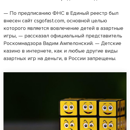
— По предписанию ФНС в Единый реестр был
внесен сайт csgofast.com, основной целью
которого является вовлечение детей в азартные
игры, — рассказал официальный представитель
Роскомнадзора Вадим Ампелонский. — Детские
казино в интернете, как и любые другие виды
азартных игр на деньги, в России запрещены.