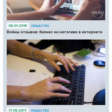
08.01.2018
ОБЩЕСТВО
Войны отзывов: бизнес на негативе в интернете
17.05.2017
ОБЩЕСТВО