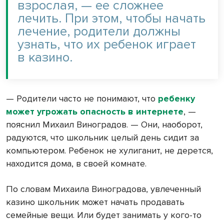
взрослая, — ее сложнее
лечить. При этом, чтобы начать
лечение, родители должны
узнать, что их ребенок играет
в казино.
— Родители часто не понимают, что
ребенку
может угрожать опасность в интернете
, —
пояснил Михаил Виноградов. — Они, наоборот,
радуются, что школьник целый день сидит за
компьютером. Ребенок не хулиганит, не дерется,
находится дома, в своей комнате.
По словам Михаила Виноградова, увлеченный
казино школьник может начать продавать
семейные вещи. Или будет занимать у кого-то