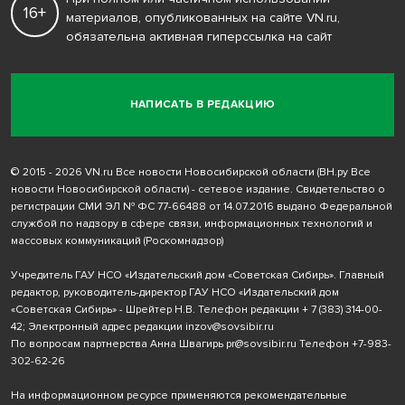
16+
материалов, опубликованных на сайте VN.ru,
обязательна активная гиперссылка на сайт
НАПИСАТЬ В РЕДАКЦИЮ
© 2015 - 2026 VN.ru Все новости Новосибирской области (ВН.ру Все
новости Новосибирской области) - сетевое издание. Свидетельство о
регистрации СМИ ЭЛ № ФС 77-66488 от 14.07.2016 выдано Федеральной
службой по надзору в сфере связи, информационных технологий и
массовых коммуникаций (Роскомнадзор)
Учредитель ГАУ НСО «Издательский дом «Советская Сибирь». Главный
редактор, руководитель-директор ГАУ НСО «Издательский дом
«Советская Сибирь» - Шрейтер Н.В. Телефон редакции
+ 7 (383) 314-00-
42
; Электронный адрес редакции
inzov@sovsibir.ru
По вопросам партнерства Анна Швагирь
pr@sovsibir.ru
Телефон
+7-983-
302-62-26
На информационном ресурсе применяются рекомендательные