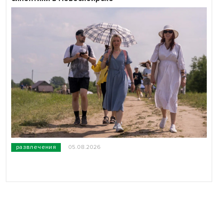
развлечения
05.08.2026