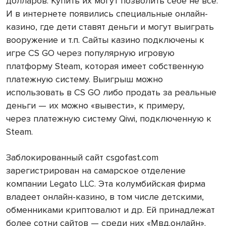
долларов. Купить их могут позволить себе не все.
И в интернете появились специальные онлайн-
казино, где дети ставят деньги и могут выиграть
вооружение и т.п. Сайты казино подключены к
игре CS GO через популярную игровую
платформу Steam, которая имеет собственную
платежную систему. Выигрыш можно
использовать в CS GO либо продать за реальные
деньги — их можно «вывести», к примеру,
через платежную систему Qiwi, подключенную к
Steam.
Заблокированный сайт csgofast.com
зарегистрирован на самарское отделение
компании Legato LLC. Эта колумбийская фирма
владеет онлайн-казино, в том числе детскими,
обменниками криптовалют и др. Ей принадлежат
более сотни сайтов — среди них «Мвд.онлайн».