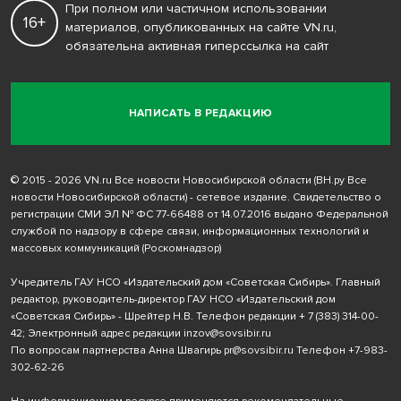
При полном или частичном использовании
16+
материалов, опубликованных на сайте VN.ru,
обязательна активная гиперссылка на сайт
НАПИСАТЬ В РЕДАКЦИЮ
© 2015 - 2026 VN.ru Все новости Новосибирской области (ВН.ру Все
новости Новосибирской области) - сетевое издание. Свидетельство о
регистрации СМИ ЭЛ № ФС 77-66488 от 14.07.2016 выдано Федеральной
службой по надзору в сфере связи, информационных технологий и
массовых коммуникаций (Роскомнадзор)
Учредитель ГАУ НСО «Издательский дом «Советская Сибирь». Главный
редактор, руководитель-директор ГАУ НСО «Издательский дом
«Советская Сибирь» - Шрейтер Н.В. Телефон редакции
+ 7 (383) 314-00-
42
; Электронный адрес редакции
inzov@sovsibir.ru
По вопросам партнерства Анна Швагирь
pr@sovsibir.ru
Телефон
+7-983-
302-62-26