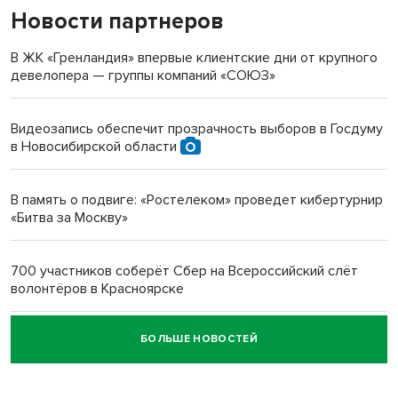
Новости партнеров
«Мы живём на пастбище!»: в новосибирском селе лошади
терроризируют жителей
В ЖК «Гренландия» впервые клиентские дни от крупного
девелопера — группы компаний «СОЮЗ»
Инвалид получил условный срок за избиение врачей
протезом под Новосибирском
Видеозапись обеспечит прозрачность выборов в Госдуму
в Новосибирской области
Новосибирский преподаватель с женой вошли в топ-16
многодетных в России
В память о подвиге: «Ростелеком» проведет кибертурнир
«Битва за Москву»
Обновлённое отделение ВТБ открылось в Искитиме
700 участников соберёт Сбер на Всероссийский слёт
волонтёров в Красноярске
БОЛЬШЕ НОВОСТЕЙ
Честный выбор: видеонаблюдение обеспечит
объективность результатов ЕДГ в Новосибирской
области