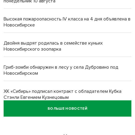
понедельник 10 августа
Высокая пожароопасность IV класса на 4 дня объявлена в
Новосибирске
Двойня выдрят родилась в семействе куньих
Новосибирского зоопарка
Гриб-зомби обнаружен в лесу у села Дубровино под
Новосибирском
ХК «Сибирь» подписал контракт с обладателем Кубка
Стэнли Евгением Кузнецовым
БОЛЬШЕ НОВОСТЕЙ
Отправил инвалида на СВО и получил его «посмертные»
выплаты адвокат из Черепаново