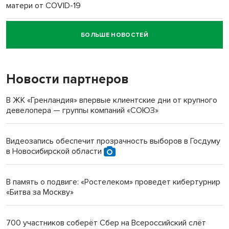
матери от COVID-19
БОЛЬШЕ НОВОСТЕЙ
Новосибирский суд наказал водителя за смерть
пенсионерки на вокзале
Новости партнеров
«Мы живём на пастбище!»: в новосибирском селе лошади
терроризируют жителей
В ЖК «Гренландия» впервые клиентские дни от крупного
девелопера — группы компаний «СОЮЗ»
Инвалид получил условный срок за избиение врачей
протезом под Новосибирском
Видеозапись обеспечит прозрачность выборов в Госдуму
в Новосибирской области
Новосибирский преподаватель с женой вошли в топ-16
многодетных в России
В память о подвиге: «Ростелеком» проведет кибертурнир
«Битва за Москву»
Обновлённое отделение ВТБ открылось в Искитиме
700 участников соберёт Сбер на Всероссийский слёт