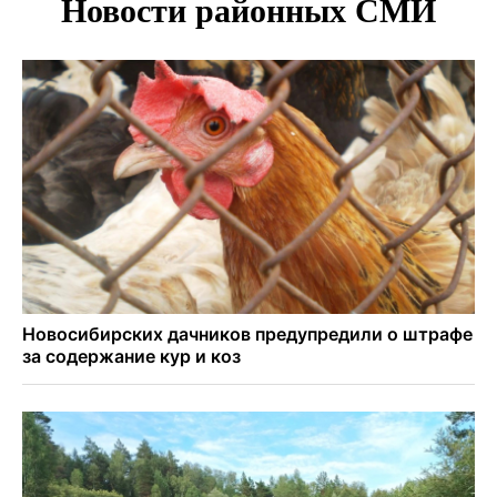
Андрей Травников поздравил новосибирцев с
юбилейным Днем строителя
Ученики новосибирского лицея победили в
Международной олимпиаде по ИИ
Остановку электричек о.п. Радуга Сибири начали строить
в Новосибирске