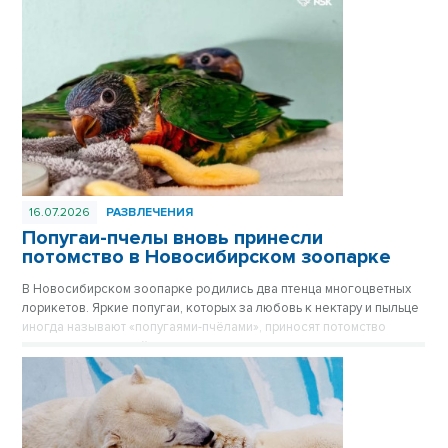
16.07.2026
РАЗВЛЕЧЕНИЯ
Попугаи-пчелы вновь принесли
потомство в Новосибирском зоопарке
В Новосибирском зоопарке родились два птенца многоцветных
лорикетов. Яркие попугаи, которых за любовь к нектару и пыльце
иногда называют «попугаями-пчёлами», приносят потомство
практически каждый год, и этот не стал исключением.