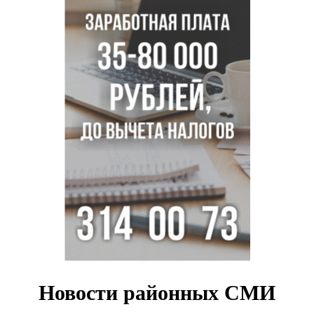
Легендарный хоккеист Тарасенко вернулся к брату в
Новосибирск
Новосибирец подарил «боевую десятку» для эвакуации
раненых на СВО