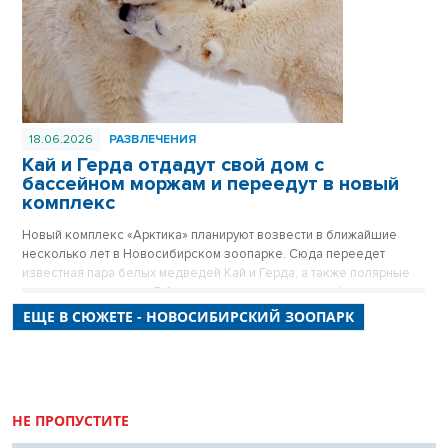
18.06.2026
РАЗВЛЕЧЕНИЯ
Кай и Герда отдадут свой дом с
бассейном моржам и переедут в новый
комплекс
Новый комплекс «Арктика» планируют возвести в ближайшие
несколько лет в Новосибирском зоопарке. Сюда переедет
известная пара белых медведей Кай и Герда, а также полярные
совы, волки и песцы. Об этом рассказал в прямом эфире
«Новосибирских новостей» директор Новосибирского зоопарка
ЕЩЕ В СЮЖЕТЕ - НОВОСИБИРСКИЙ ЗООПАРК
Андрей Шило.
НЕ ПРОПУСТИТЕ