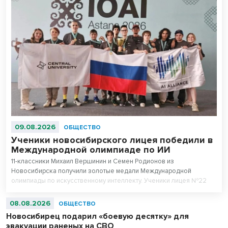
09.08.2026
ОБЩЕСТВО
Ученики новосибирского лицея победили в
Международной олимпиаде по ИИ
11-классники Михаил Вершинин и Семен Родионов из
Новосибирска получили золотые медали Международной
олимпиады по искусственному интеллекту. Ученики лицея №22
«Надежда Сибири» в составе российской сборной стали
абсолютными чемпионами соревнований.
08.08.2026
ОБЩЕСТВО
Новосибирец подарил «боевую десятку» для
эвакуации раненых на СВО