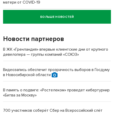
матери от COVID-19
БОЛЬШЕ НОВОСТЕЙ
Новосибирский суд наказал водителя за смерть
пенсионерки на вокзале
Новости партнеров
«Мы живём на пастбище!»: в новосибирском селе лошади
терроризируют жителей
В ЖК «Гренландия» впервые клиентские дни от крупного
девелопера — группы компаний «СОЮЗ»
Инвалид получил условный срок за избиение врачей
протезом под Новосибирском
Видеозапись обеспечит прозрачность выборов в Госдуму
в Новосибирской области
Новосибирский преподаватель с женой вошли в топ-16
многодетных в России
В память о подвиге: «Ростелеком» проведет кибертурнир
«Битва за Москву»
Обновлённое отделение ВТБ открылось в Искитиме
700 участников соберёт Сбер на Всероссийский слёт