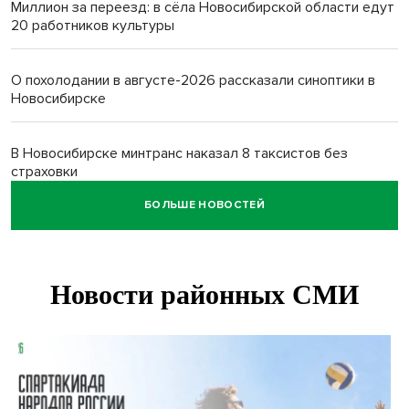
Миллион за переезд: в сёла Новосибирской области едут
20 работников культуры
О похолодании в августе-2026 рассказали синоптики в
Новосибирске
В Новосибирске минтранс наказал 8 таксистов без
страховки
БОЛЬШЕ НОВОСТЕЙ
Андрей Травников поблагодарил новосибирских
строителей за вклад в развитие региона
Новосибирский метрополитен начал ремонт входа на
«Красном проспекте»
Полтонны киви для пациентов закупит больница в
Новосибирске