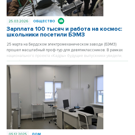
25.03.2026
ОБЩЕСТВО
Зарплата 100 тысяч и работа на космос:
школьники посетили БЭМЗ
25 марта на Бердском электромеханическом заводе (БЭМЗ)
прошел масштабный проф-тур для девятиклассников. В рамках
национального проекта «Кадры» будущие выпускники увидели,
как работает крупнейшее машиностроительное предприятие
региона, обеспечивающее в том числе российскую космонавтику
высокоточными приборами уже 67 лет.
05.12.2025
ДОМ