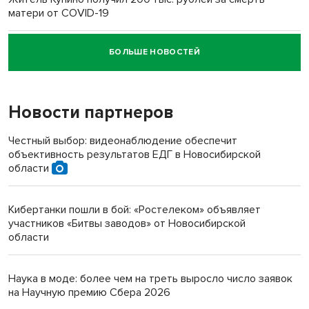
матери от COVID-19
БОЛЬШЕ НОВОСТЕЙ
Новосибирский суд наказал водителя за смерть
пенсионерки на вокзале
Новости партнеров
«Мы живём на пастбище!»: в новосибирском селе лошади
терроризируют жителей
Честный выбор: видеонаблюдение обеспечит
объективность результатов ЕДГ в Новосибирской
Инвалид получил условный срок за избиение врачей
области
протезом под Новосибирском
Кибертанки пошли в бой: «Ростелеком» объявляет
Новосибирский преподаватель с женой вошли в топ-16
участников «Битвы заводов» от Новосибирской
многодетных в России
области
Обновлённое отделение ВТБ открылось в Искитиме
Наука в моде: более чем на треть выросло число заявок
на Научную премию Сбера 2026