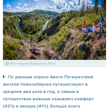
Фото Андрея Заржецкого, VN.ru
По данным опроса Авито Путешествий
жители Новосибирска путешествуют в
среднем два раза в год, а самым в
путешествии важным называют комфорт
(42%) и эмоции (41%). Больше всего