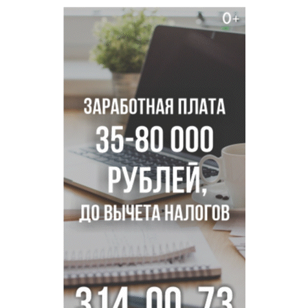
диспансеризацию для 65-летних
В Новосибирске врачи прооперировали 25 тысяч
пациентов с катарактой
Знаменитый орангутан Бату отметил юбилей в
новосибирском зоопарке
Новосибирские хирурги спасли сердце восьмиклассницы
с донорским клапаном