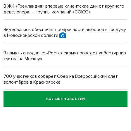
В ЖК «Гренландия» впервые клиентские дни от крупного
девелопера — группы компаний «СОЮЗ»
Инвалид получил условный срок за избиение врачей
протезом под Новосибирском
Видеозапись обеспечит прозрачность выборов в Госдуму
в Новосибирской области
Новосибирский преподаватель с женой вошли в топ-16
многодетных в России
В память о подвиге: «Ростелеком» проведет кибертурнир
«Битва за Москву»
Обновлённое отделение ВТБ открылось в Искитиме
700 участников соберёт Сбер на Всероссийский слёт
волонтёров в Красноярске
БОЛЬШЕ НОВОСТЕЙ
Честный выбор: видеонаблюдение обеспечит
объективность результатов ЕДГ в Новосибирской
области