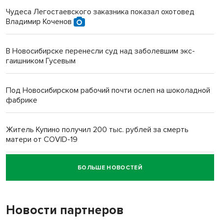
Чудеса Легостаевского заказника показал охотовед
Владимир Коченов
В Новосибирске перенесли суд над заболевшим экс-
гаишником Гусевым
Под Новосибирском рабочий почти ослеп на шоколадной
фабрике
Житель Купино получил 200 тыс. рублей за смерть
матери от COVID-19
БОЛЬШЕ НОВОСТЕЙ
Новосибирский суд наказал водителя за смерть
пенсионерки на вокзале
Новости партнеров
«Мы живём на пастбище!»: в новосибирском селе лошади
терроризируют жителей