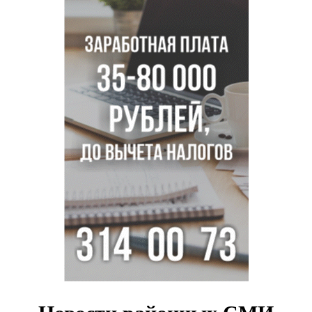
лагерь под Новосибирском
Заборы на площади Маркса сносят для новой зоны
отдыха в Новосибирске
Глава сельсовета Игорь Конах утонул у острова в
Новосибирском водохранилище