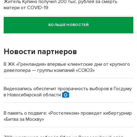
Житель Купино получил 200 тыс. рублей за смерть
матери от COVID-19
БОЛЬШЕ НОВОСТЕЙ
Новосибирский суд наказал водителя за смерть
пенсионерки на вокзале
Новости партнеров
«Мы живём на пастбище!»: в новосибирском селе лошади
терроризируют жителей
В ЖК «Гренландия» впервые клиентские дни от крупного
девелопера — группы компаний «СОЮЗ»
Инвалид получил условный срок за избиение врачей
протезом под Новосибирском
Видеозапись обеспечит прозрачность выборов в Госдуму
в Новосибирской области
Новосибирский преподаватель с женой вошли в топ-16
многодетных в России
В память о подвиге: «Ростелеком» проведет кибертурнир
«Битва за Москву»
Обновлённое отделение ВТБ открылось в Искитиме