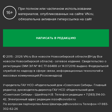
При полном или частичном использовании
16+
материалов, опубликованных на сайте VN.ru,
обязательна активная гиперссылка на сайт
НАПИСАТЬ В РЕДАКЦИЮ
© 2015 - 2026 VN.ru Все новости Новосибирской области (ВН.ру Все
новости Новосибирской области) - сетевое издание. Свидетельство о
регистрации СМИ ЭЛ № ФС 77-66488 от 14.07.2016 выдано Федеральной
службой по надзору в сфере связи, информационных технологий и
массовых коммуникаций (Роскомнадзор)
Учредитель ГАУ НСО «Издательский дом «Советская Сибирь». Главный
редактор, руководитель-директор ГАУ НСО «Издательский дом
«Советская Сибирь» - Шрейтер Н.В. Телефон редакции
+ 7 (383) 314-00-
42
; Электронный адрес редакции
inzov@sovsibir.ru
По вопросам партнерства Анна Швагирь
pr@sovsibir.ru
Телефон
+7-983-
302-62-26