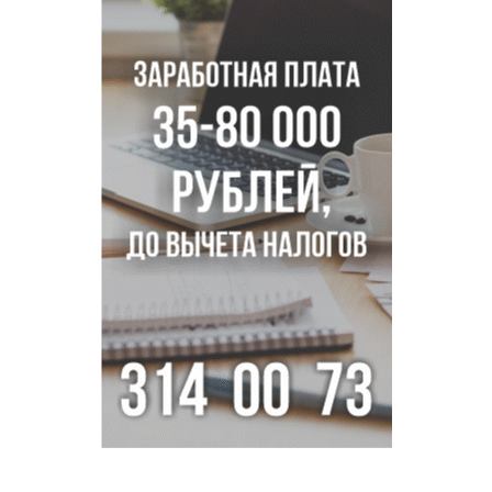
Знаменитый орангутан Бату отметил юбилей в
новосибирском зоопарке
Новосибирские хирурги спасли сердце восьмиклассницы
с донорским клапаном