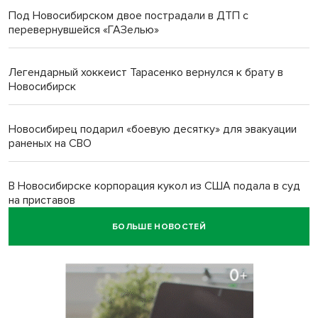
Под Новосибирском двое пострадали в ДТП с
перевернувшейся «ГАЗелью»
Легендарный хоккеист Тарасенко вернулся к брату в
Новосибирск
Новосибирец подарил «боевую десятку» для эвакуации
раненых на СВО
В Новосибирске корпорация кукол из США подала в суд
на приставов
БОЛЬШЕ НОВОСТЕЙ
В Новосибирске минздрав объявил бесплатную
диспансеризацию для 65-летних
В Новосибирске врачи прооперировали 25 тысяч
пациентов с катарактой