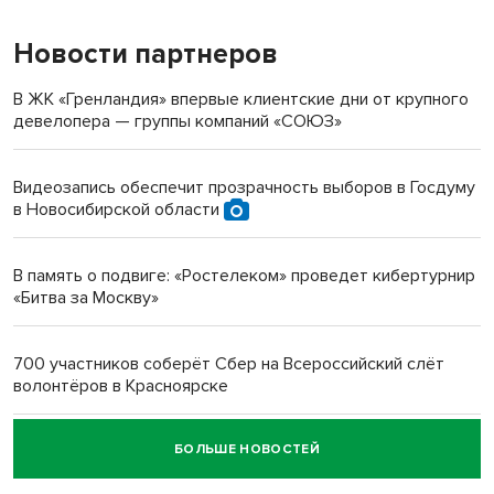
Новости партнеров
«Мы живём на пастбище!»: в новосибирском селе лошади
терроризируют жителей
В ЖК «Гренландия» впервые клиентские дни от крупного
девелопера — группы компаний «СОЮЗ»
Инвалид получил условный срок за избиение врачей
протезом под Новосибирском
Видеозапись обеспечит прозрачность выборов в Госдуму
в Новосибирской области
Новосибирский преподаватель с женой вошли в топ-16
многодетных в России
В память о подвиге: «Ростелеком» проведет кибертурнир
«Битва за Москву»
Обновлённое отделение ВТБ открылось в Искитиме
700 участников соберёт Сбер на Всероссийский слёт
волонтёров в Красноярске
БОЛЬШЕ НОВОСТЕЙ
Честный выбор: видеонаблюдение обеспечит
объективность результатов ЕДГ в Новосибирской