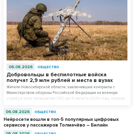
06.08.2026
ОБЩЕСТВО
Добровольцы в беспилотные войска
получат 2,9 млн рублей и места в вузах
Жители Новосибирской области, заключившие контракты с
Министерством обороны Российской Федерации на военную
службу в зоне проведения СВО до 31 августа 2026 года, получат
повышенные единовременные выплаты. Для всесторонней
поддержки бойцов и ветеранов в регионе создана действенная
06.08.2026
ОБЩЕСТВО
система мер. Так, добровольцы в беспилотные войска, желающие
Нейросети вошли в топ-5 популярных цифровых
поступить в колледжи и вузы, но набравшим ниже проходных
сервисов у пассажиров Толмачёво – Билайн
баллов, получают право на приоритетное зачисление в вузы и
колледжи на безвозмездной основе.
05.08.2026
ОБЩЕСТВО