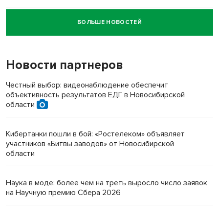
БОЛЬШЕ НОВОСТЕЙ
Новосибирский суд наказал водителя за смерть
пенсионерки на вокзале
Новости партнеров
«Мы живём на пастбище!»: в новосибирском селе лошади
терроризируют жителей
Честный выбор: видеонаблюдение обеспечит
объективность результатов ЕДГ в Новосибирской
Инвалид получил условный срок за избиение врачей
области
протезом под Новосибирском
Кибертанки пошли в бой: «Ростелеком» объявляет
Новосибирский преподаватель с женой вошли в топ-16
участников «Битвы заводов» от Новосибирской
многодетных в России
области
Обновлённое отделение ВТБ открылось в Искитиме
Наука в моде: более чем на треть выросло число заявок
на Научную премию Сбера 2026