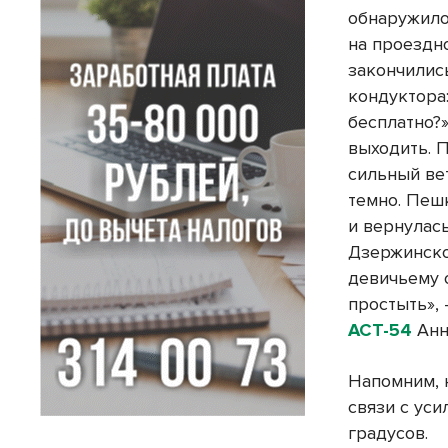
обнаружило
на проездн
закончилис
кондуктора
бесплатно?»
выходить. 
сильный вет
темно. Пеш
и вернулас
Дзержинско
девичьему 
простыть»,
АСТ-54
Анн
Напомним, 
связи с уси
градусов.