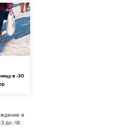
ницу в -30
ор
еждение в
3 до -18