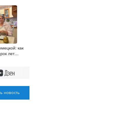
мецкой: как
рок лет
льзя забыть
Дзен
ь новость