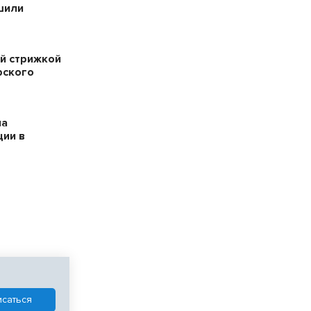
шили
й стрижкой
рского
на
ции в