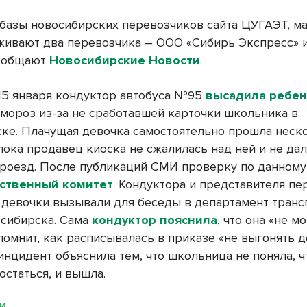
базы новосибирских перевозчиков сайта ЦУГАЭТ, м
ивают два перевозчика – ООО «Сибирь Экспресс»
сообщают
Новосибирские Новости
.
15 января кондуктор автобуса №95
высадила ребен
мороз из-за не сработавшей карточки школьника в
ке. Плачущая девочка самостоятельно прошла неск
пока продавец киоска не сжалилась над ней и не да
проезд. После публикаций СМИ проверку по данному
ственный комитет
. Кондуктора и представителя пе
 девочки вызывали для беседы в департамент транс
сибирска. Сама
кондуктор пояснила
, что она «не мо
помнит, как расписывалась в приказе «не выгонять д
инцидент объяснила тем, что школьница не поняла, ч
остаться, и вышла.
МИ