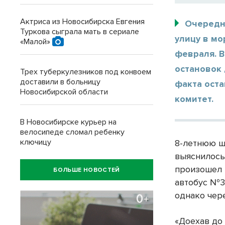
Актриса из Новосибирска Евгения
Очередн
Туркова сыграла мать в сериале
улицу в мо
«Малой»
февраля. В
остановок 
Трех туберкулезников под конвоем
доставили в больницу
факта ост
Новосибирской области
комитет.
В Новосибирске курьер на
велосипеде сломал ребенку
ключицу
8-летнюю ш
выяснилось,
произошел в
БОЛЬШЕ НОВОСТЕЙ
автобус №30
однако чер
«Доехав до 