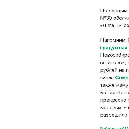
По данным 
№30 обслуж
«Лига-Т», 
Напомним, 
градусный
Новосибирс
остановок, 
рублей на 
начал
След
также маму
мэрии Ново
прекрасно 
морозы», а 
разрешили 
Районные С