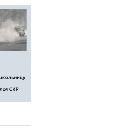
школьницу
лся СКР