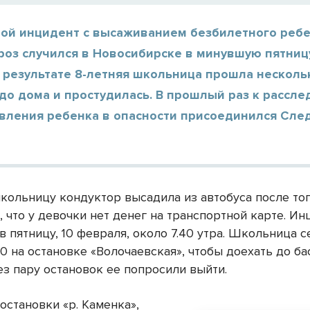
ой инцидент с высаживанием безбилетного ребе
роз случился в Новосибирске в минувшую пятницу
 результате 8-летняя школьница прошла несколь
до дома и простудилась. В прошлый раз к рассл
авления ребенка в опасности присоединился Сл
кольницу кондуктор высадила из автобуса после тог
 что у девочки нет денег на транспортной карте. Ин
 пятницу, 10 февраля, около 7.40 утра. Школьница с
 на остановке «Волочаевская», чтобы доехать до ба
ез пару остановок ее попросили выйти.
остановки «р. Каменка»,