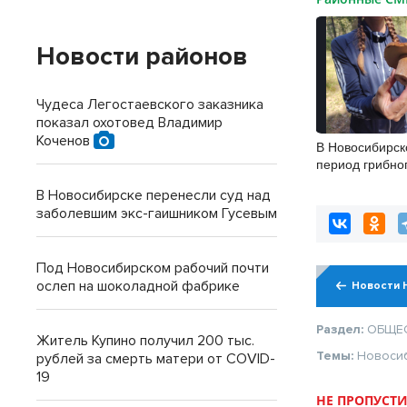
Новости районов
Чудеса Легостаевского заказника
показал охотовед Владимир
Коченов
В Новосибирск
период грибно
усилены меры
В Новосибирске перенесли суд над
безопасности
заболевшим экс-гаишником Гусевым
Под Новосибирском рабочий почти
ослеп на шоколадной фабрике
Новости 
Раздел:
ОБЩЕ
Житель Купино получил 200 тыс.
Темы:
Новоси
рублей за смерть матери от COVID-
19
НЕ ПРОПУСТИ