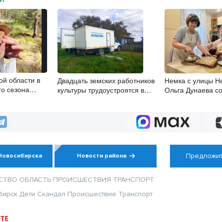
ой области в
Двадцать земских работников
Немка с улицы Не
го сезона
культуры трудоустроятся в
Ольга Дунаева со
 пожарной
Новосибирской области
хранит то, что не
Предложит
Новосибирска
Новости района
СТВО
ОБЛАСТЬ
ПРОИСШЕСТВИЯ
ТРАНСПОРТ
бирск
Дети
Скандал
Происшествие
Транспорт
ТЕ