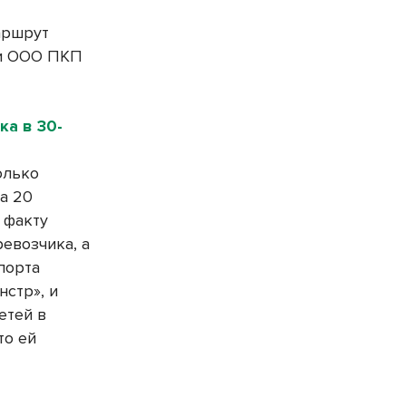
аршрут
 и ООО ПКП
ка в 30-
олько
ла 20
 факту
ревозчика, а
порта
нстр», и
етей в
то ей