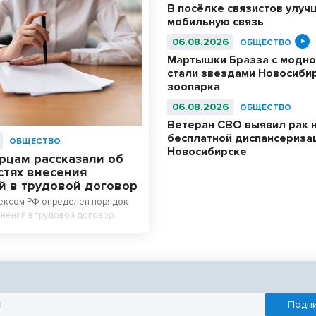
В посёлке связистов улуч
мобильную связь
06.08.2026
ОБЩЕСТВО
Мартышки Бразза с модно
стали звездами Новосиби
зоопарка
06.08.2026
ОБЩЕСТВО
Ветеран СВО выявил рак 
бесплатной диспансериза
ОБЩЕСТВО
Новосибирске
рцам рассказали об
стях внесения
й в трудовой договор
ексом РФ определен порядок
нений в трудовой договор.