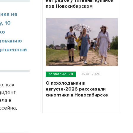
на грядке у Татьяны Купиной
под Новосибирском
нка на
, 10
ко
едованию
едственный
развлечения
05.08.2026
О похолодании в
о, как
августе-2026 рассказали
цидент
синоптики в Новосибирске
ела в
ссейна,