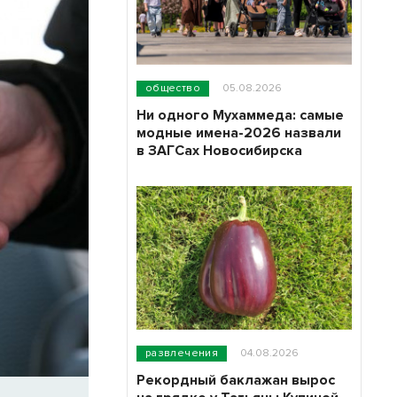
общество
05.08.2026
Ни одного Мухаммеда: самые
модные имена-2026 назвали
в ЗАГСах Новосибирска
развлечения
04.08.2026
Рекордный баклажан вырос