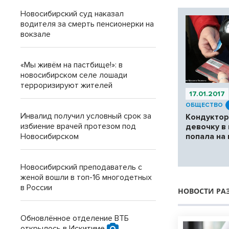
Новосибирский суд наказал
водителя за смерть пенсионерки на
вокзале
«Мы живём на пастбище!»: в
новосибирском селе лошади
терроризируют жителей
17.01.2017
ОБЩЕСТВО
Инвалид получил условный срок за
Кондуктор
избиение врачей протезом под
девочку в
попала на
Новосибирском
Новосибирский преподаватель с
женой вошли в топ-16 многодетных
в России
НОВОСТИ РА
Обновлённое отделение ВТБ
открылось в Искитиме