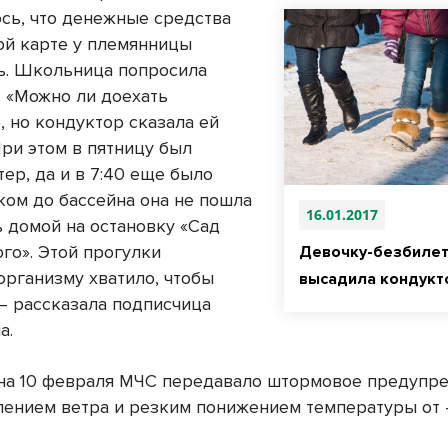
сь, что денежные средства
ой карте у племянницы
ь. Школьница попросила
: «Можно ли доехать
, но кондуктор сказала ей
При этом в пятницу был
ер, да и в 7:40 еще было
ком до бассейна она не пошла
16.01.2017
ь домой на остановку «Сад
го». Этой прогулки
Девочку-безбилет
организму хватило, чтобы
высадила кондукт
 – рассказала подписчица
а.
на 10 февраля МЧС передавало штормовое предупр
лением ветра и резким понижением температуры от -