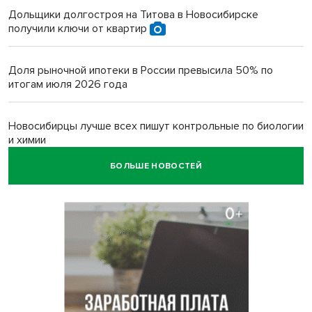
Дольщики долгостроя на Титова в Новосибирске
получили ключи от квартир
Доля рыночной ипотеки в России превысила 50% по
итогам июля 2026 года
Новосибирцы лучше всех пишут контрольные по биологии
и химии
БОЛЬШЕ НОВОСТЕЙ
Нейросеть для диагностики депрессии в крови создали в
Новосибирске
Двум бойцам СВО после минно-взрывной травмы
«оживили» нервы в Новосибирске
Персидский ковер «108 шахов» впервые вывезли из музея
Востока в Новосибирск