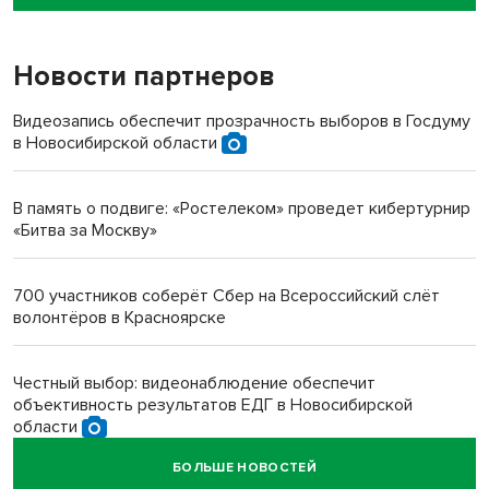
пенсионерки на вокзале
Новости партнеров
«Мы живём на пастбище!»: в новосибирском селе лошади
терроризируют жителей
Видеозапись обеспечит прозрачность выборов в Госдуму
в Новосибирской области
Инвалид получил условный срок за избиение врачей
протезом под Новосибирском
В память о подвиге: «Ростелеком» проведет кибертурнир
«Битва за Москву»
Новосибирский преподаватель с женой вошли в топ-16
многодетных в России
700 участников соберёт Сбер на Всероссийский слёт
волонтёров в Красноярске
Обновлённое отделение ВТБ открылось в Искитиме
Честный выбор: видеонаблюдение обеспечит
объективность результатов ЕДГ в Новосибирской
области
БОЛЬШЕ НОВОСТЕЙ