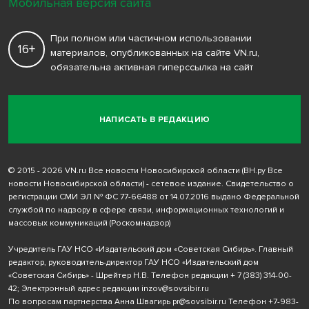
Мобильная версия сайта
При полном или частичном использовании
16+
материалов, опубликованных на сайте VN.ru,
обязательна активная гиперссылка на сайт
НАПИСАТЬ В РЕДАКЦИЮ
© 2015 - 2026 VN.ru Все новости Новосибирской области (ВН.ру Все
новости Новосибирской области) - сетевое издание. Свидетельство о
регистрации СМИ ЭЛ № ФС 77-66488 от 14.07.2016 выдано Федеральной
службой по надзору в сфере связи, информационных технологий и
массовых коммуникаций (Роскомнадзор)
Учредитель ГАУ НСО «Издательский дом «Советская Сибирь». Главный
редактор, руководитель-директор ГАУ НСО «Издательский дом
«Советская Сибирь» - Шрейтер Н.В. Телефон редакции
+ 7 (383) 314-00-
42
; Электронный адрес редакции
inzov@sovsibir.ru
По вопросам партнерства Анна Швагирь
pr@sovsibir.ru
Телефон
+7-983-