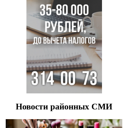
Актриса из Новосибирска Евгения Туркова сыграла мать
в сериале «Малой»