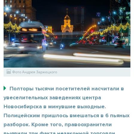
Фото Андрея Заржецкого
Полторы тысячи посетителей насчитали в
увеселительных заведениях центра
Новосибирска в минувшие выходные.
Полицейским пришлось вмешаться в 6 пьяных
разборок. Кроме того, правоохранители
выявили три факта незаконной торговли