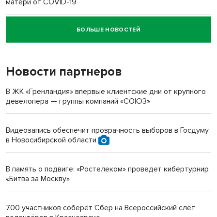
матери от COVID-19
БОЛЬШЕ НОВОСТЕЙ
Новосибирский суд наказал водителя за смерть
пенсионерки на вокзале
Новости партнеров
«Мы живём на пастбище!»: в новосибирском селе лошади
терроризируют жителей
В ЖК «Гренландия» впервые клиентские дни от крупного
девелопера — группы компаний «СОЮЗ»
Инвалид получил условный срок за избиение врачей
протезом под Новосибирском
Видеозапись обеспечит прозрачность выборов в Госдуму
в Новосибирской области
Новосибирский преподаватель с женой вошли в топ-16
многодетных в России
В память о подвиге: «Ростелеком» проведет кибертурнир
«Битва за Москву»
Обновлённое отделение ВТБ открылось в Искитиме
700 участников соберёт Сбер на Всероссийский слёт