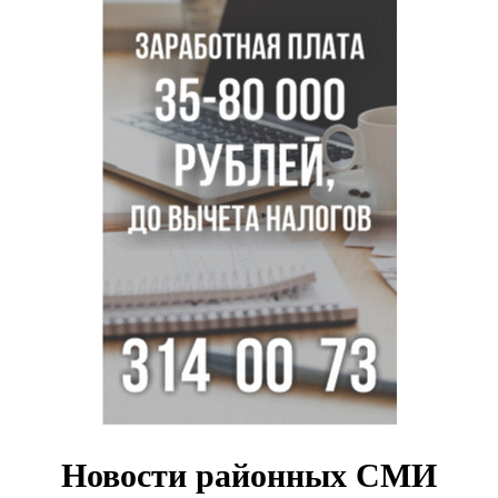
В Новосибирске зафиксирован рост заболеваемости
энтеровирусной инфекцией
В Новосибирске осудили внука за продажу дедова ружья
псевдо-мигранту