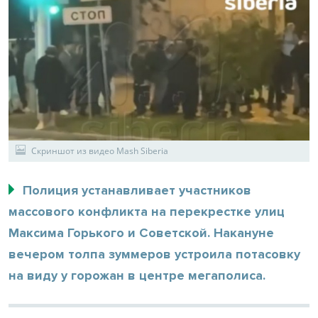
Скриншот из видео Mash Siberia
Полиция устанавливает участников
массового конфликта на перекрестке улиц
Максима Горького и Советской. Накануне
вечером толпа зуммеров устроила потасовку
на виду у горожан в центре мегаполиса.