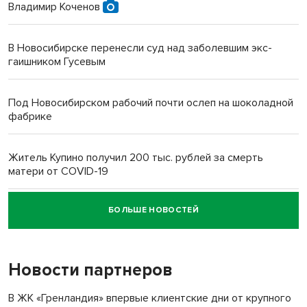
Владимир Коченов
В Новосибирске перенесли суд над заболевшим экс-
гаишником Гусевым
Под Новосибирском рабочий почти ослеп на шоколадной
фабрике
Житель Купино получил 200 тыс. рублей за смерть
матери от COVID-19
БОЛЬШЕ НОВОСТЕЙ
Новосибирский суд наказал водителя за смерть
пенсионерки на вокзале
Новости партнеров
«Мы живём на пастбище!»: в новосибирском селе лошади
терроризируют жителей
В ЖК «Гренландия» впервые клиентские дни от крупного