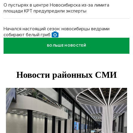
О пустырях в центре Новосибирска из-за лимита
площади КРТ предупредили эксперты
Начался настоящий сезон: новосибирцы ведрами
собирают белый гриб
БОЛЬШЕ НОВОСТЕЙ
Под Новосибирском водитель авто выжил в
столкновении с поездом
В Новосибирске Роспотребнадзор изъял из продажи 1,4
тонны опасного мяса
Два миллиона на покупку авто получат 28 семей в
Новосибирской области
В Новосибирской области больше тысячи человек
пострадали в ДТП