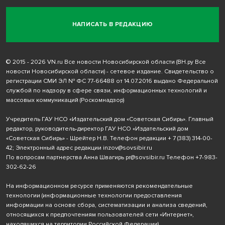
НАПИСАТЬ В РЕДАКЦИЮ
© 2015 - 2026 VN.ru Все новости Новосибирской области (ВН.ру Все
новости Новосибирской области) - сетевое издание. Свидетельство о
регистрации СМИ ЭЛ № ФС 77-66488 от 14.07.2016 выдано Федеральной
службой по надзору в сфере связи, информационных технологий и
массовых коммуникаций (Роскомнадзор)
Учредитель ГАУ НСО «Издательский дом «Советская Сибирь». Главный
редактор, руководитель-директор ГАУ НСО «Издательский дом
«Советская Сибирь» - Шрейтер Н.В. Телефон редакции
+ 7 (383) 314-00-
42
; Электронный адрес редакции
inzov@sovsibir.ru
По вопросам партнерства Анна Швагирь
pr@sovsibir.ru
Телефон
+7-983-
302-62-26
На информационном ресурсе применяются рекомендательные
технологии
(информационные технологии предоставления
информации на основе сбора, систематизации и анализа сведений,
относящихся к предпочтениям пользователей сети «Интернет»,
находящихся на территории Российской Федерации).