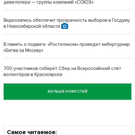
девелопера — группы компаний «СОЮЗ»
Инвалид получил условный срок за избиение врачей
протезом под Новосибирском
Видеозапись обеспечит прозрачность выборов в Госдуму
в Новосибирской области
Новосибирский преподаватель с женой вошли в топ-16
многодетных в России
В память о подвиге: «Ростелеком» проведет кибертурнир
«Битва за Москву»
Обновлённое отделение ВТБ открылось в Искитиме
700 участников соберёт Сбер на Всероссийский слёт
волонтёров в Красноярске
БОЛЬШЕ НОВОСТЕЙ
Честный выбор: видеонаблюдение обеспечит
объективность результатов ЕДГ в Новосибирской
области
Самое читаемое: