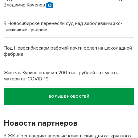
Владимир Коченов
В Новосибирске перенесли суд над заболевшим экс-
гаишником Гусевым
Под Новосибирском рабочий почти ослеп на шоколадной
фабрике
Житель Купино получил 200 тыс. рублей за смерть
матери от COVID-19
БОЛЬШЕ НОВОСТЕЙ
Новосибирский суд наказал водителя за смерть
пенсионерки на вокзале
Новости партнеров
«Мы живём на пастбище!»: в новосибирском селе лошади
терроризируют жителей
В ЖК «Гренландия» впервые клиентские дни от крупного