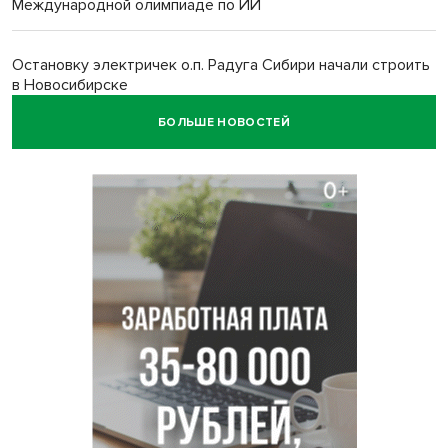
Международной олимпиаде по ИИ
Остановку электричек о.п. Радуга Сибири начали строить
в Новосибирске
БОЛЬШЕ НОВОСТЕЙ
Транспортная прокуратура проверит S7 после инцидента
в аэропорту Норильска
500 литров ухи сварили новосибирцам на
Бугринском пляже
Под Новосибирском двое пострадали в ДТП с
перевернувшейся «ГАЗелью»
Легендарный хоккеист Тарасенко вернулся к брату в
Новосибирск