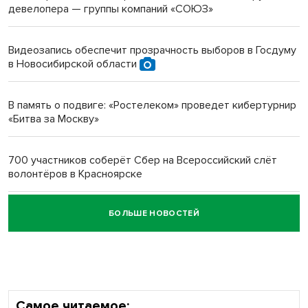
девелопера — группы компаний «СОЮЗ»
Инвалид получил условный срок за избиение врачей
протезом под Новосибирском
Видеозапись обеспечит прозрачность выборов в Госдуму
в Новосибирской области
Новосибирский преподаватель с женой вошли в топ-16
многодетных в России
В память о подвиге: «Ростелеком» проведет кибертурнир
«Битва за Москву»
Обновлённое отделение ВТБ открылось в Искитиме
700 участников соберёт Сбер на Всероссийский слёт
волонтёров в Красноярске
БОЛЬШЕ НОВОСТЕЙ
Честный выбор: видеонаблюдение обеспечит
объективность результатов ЕДГ в Новосибирской
области
Самое читаемое: