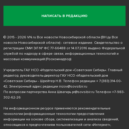
НАПИСАТЬ В РЕДАКЦИЮ
© 2015 - 2026 VN.ru Все новости Новосибирской области (ВН.ру Все
новости Новосибирской области) - сетевое издание. Свидетельство о
регистрации СМИ ЭЛ № ФС 77-66488 от 14.07.2016 выдано Федеральной
службой по надзору в сфере связи, информационных технологий и
массовых коммуникаций (Роскомнадзор)
Учредитель ГАУ НСО «Издательский дом «Советская Сибирь». Главный
редактор, руководитель-директор ГАУ НСО «Издательский дом
«Советская Сибирь» - Шрейтер Н.В. Телефон редакции
+ 7 (383) 314-00-
42
; Электронный адрес редакции
inzov@sovsibir.ru
По вопросам партнерства Анна Швагирь
pr@sovsibir.ru
Телефон
+7-983-
302-62-26
На информационном ресурсе применяются рекомендательные
технологии
(информационные технологии предоставления
информации на основе сбора, систематизации и анализа сведений,
относящихся к предпочтениям пользователей сети «Интернет»,