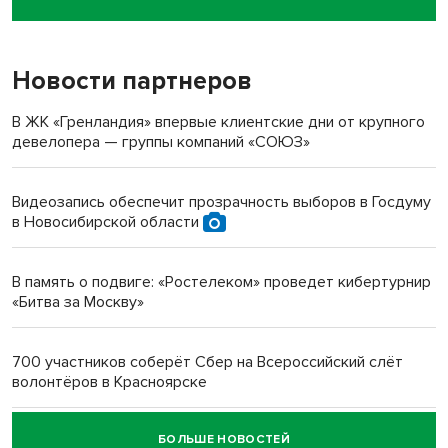
пенсионерки на вокзале
Новости партнеров
«Мы живём на пастбище!»: в новосибирском селе лошади
терроризируют жителей
В ЖК «Гренландия» впервые клиентские дни от крупного
девелопера — группы компаний «СОЮЗ»
Инвалид получил условный срок за избиение врачей
протезом под Новосибирском
Видеозапись обеспечит прозрачность выборов в Госдуму
в Новосибирской области
Новосибирский преподаватель с женой вошли в топ-16
многодетных в России
В память о подвиге: «Ростелеком» проведет кибертурнир
«Битва за Москву»
Обновлённое отделение ВТБ открылось в Искитиме
700 участников соберёт Сбер на Всероссийский слёт
волонтёров в Красноярске
БОЛЬШЕ НОВОСТЕЙ
Честный выбор: видеонаблюдение обеспечит