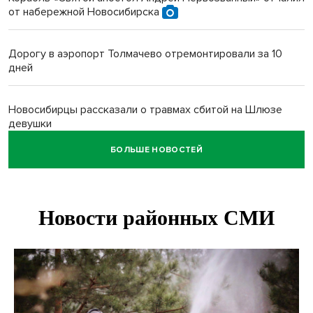
от набережной Новосибирска
Дорогу в аэропорт Толмачево отремонтировали за 10
дней
Новосибирцы рассказали о травмах сбитой на Шлюзе
девушки
БОЛЬШЕ НОВОСТЕЙ
Новосибирские девушки с ребенком пострадали в ДТП на
Затулинке
Описторхоз у щук и окуней неожиданно нашли в
Новосибирске
В Новосибирске внедорожник сбил парочку подростков
на электровелосипеде