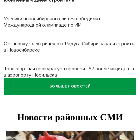
Ученики новосибирского лицея победили в
Международной олимпиаде по ИИ
Остановку электричек о.п. Радуга Сибири начали строить
в Новосибирске
Транспортная прокуратура проверит S7 после инцидента
в аэропорту Норильска
БОЛЬШЕ НОВОСТЕЙ
500 литров ухи сварили новосибирцам на
Бугринском пляже
Под Новосибирском двое пострадали в ДТП с
перевернувшейся «ГАЗелью»