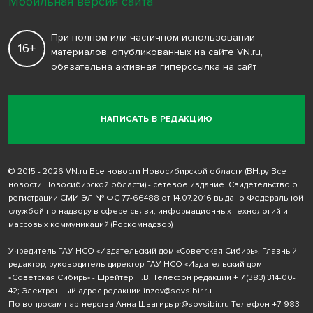
Мобильная версия сайта
При полном или частичном использовании
16+
материалов, опубликованных на сайте VN.ru,
обязательна активная гиперссылка на сайт
НАПИСАТЬ В РЕДАКЦИЮ
© 2015 - 2026 VN.ru Все новости Новосибирской области (ВН.ру Все
новости Новосибирской области) - сетевое издание. Свидетельство о
регистрации СМИ ЭЛ № ФС 77-66488 от 14.07.2016 выдано Федеральной
службой по надзору в сфере связи, информационных технологий и
массовых коммуникаций (Роскомнадзор)
Учредитель ГАУ НСО «Издательский дом «Советская Сибирь». Главный
редактор, руководитель-директор ГАУ НСО «Издательский дом
«Советская Сибирь» - Шрейтер Н.В. Телефон редакции
+ 7 (383) 314-00-
42
; Электронный адрес редакции
inzov@sovsibir.ru
По вопросам партнерства Анна Швагирь
pr@sovsibir.ru
Телефон
+7-983-