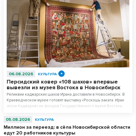
06.08.2026
КУЛЬТУРА
Персидский ковер «108 шахов» впервые
вывезли из музея Востока в Новосибирск
Реликвии каджарских шахов Ирана доставили в Новосибирск. В
Краеведческом музее готовят выставку «Роскошь заката: Иран
эпохи Каджаров» из фондов Государственного музея Востока.
Центральным экспонатом выставки станет персидский ковер,
сотканный для последнего шаха династии – 11-летнего Султан
05.08.2026
КУЛЬТУРА
Ахмад Шаха.
Миллион за переезд: в сёла Новосибирской области
едут 20 работников культуры