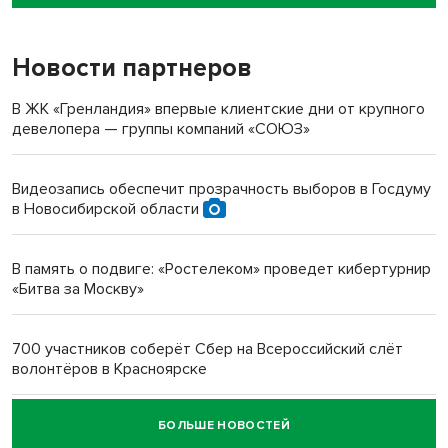
пенсионерки на вокзале
Новости партнеров
«Мы живём на пастбище!»: в новосибирском селе лошади
терроризируют жителей
В ЖК «Гренландия» впервые клиентские дни от крупного
девелопера — группы компаний «СОЮЗ»
Инвалид получил условный срок за избиение врачей
протезом под Новосибирском
Видеозапись обеспечит прозрачность выборов в Госдуму
в Новосибирской области
Новосибирский преподаватель с женой вошли в топ-16
многодетных в России
В память о подвиге: «Ростелеком» проведет кибертурнир
«Битва за Москву»
Обновлённое отделение ВТБ открылось в Искитиме
700 участников соберёт Сбер на Всероссийский слёт
волонтёров в Красноярске
БОЛЬШЕ НОВОСТЕЙ
Честный выбор: видеонаблюдение обеспечит