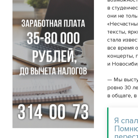
в студенчес
они не толь
«Несчастны
тексты, яр
стала извес
все время о
концерты, г
и Новосиби
— Мы высту
ровно 30 л
в общаге, 
Я спал
Помню
перес