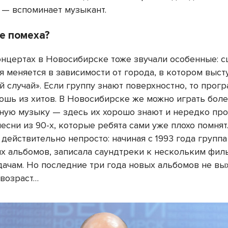
, — вспоминает музыкант.
е помеха?
онцертах в Новосибирске тоже звучали особенные: 
я меняется в зависимости от города, в котором выст
 случай». Если группу знают поверхностно, то прог
лошь из хитов. В Новосибирске же можно играть бол
ную музыку — здесь их хорошо знают и нередко про
есни из 90-х, которые ребята сами уже плохо помнят
 действительно непросто: начиная с 1993 года групп
ых альбомов, записала саундтреки к нескольким фи
дачам. Но последние три года новых альбомов не вы
 возраст…