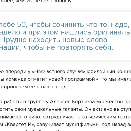
ожнее, чем 20-летнего юношу.
тебе 50, чтобы сочинить что-то, надо
задело и при этом нашлись оригинал
. Трудно находить новые слова
нации, чтобы не повторять себя.
ее впереди у «Несчастного случая» юбилейный концер
пы команда отметит новой программой «Что мы имели
о привезем ее в ваш город.
о работы в группе у Алексея Кортнева множество пр
отить свои музыкальные таланты. Он активно выступ
снимается в кино, сотрудничает с сатирическим теа
м «Квартет И», озвучивает мультфильмы, год назад 