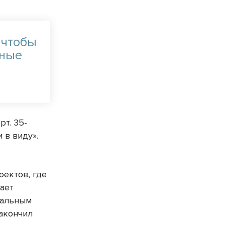
, чтобы
ьные
т. 35-
 в виду».
оектов, где
ает
тральным
закончил