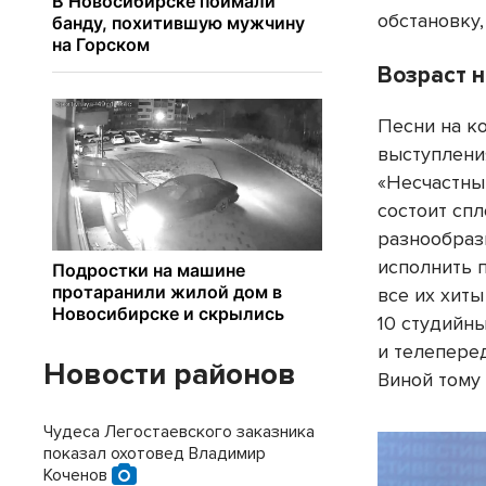
обстановку
Возраст н
Песни на к
выступлени
«Несчастный
состоит сп
разнообраз
исполнить п
все их хиты
10 студийн
и телепере
Новости районов
Виной тому
Чудеса Легостаевского заказника
показал охотовед Владимир
Коченов