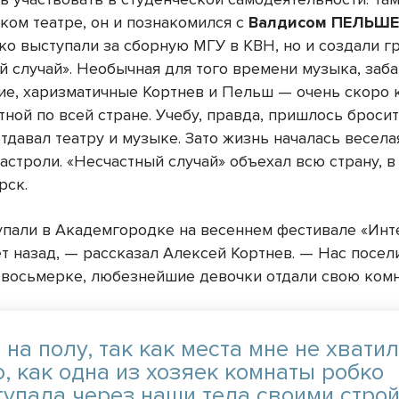
ком театре, он и познакомился с
Валдисом ПЕЛЬШ
ко выступали за сборную МГУ в КВН, но и создали г
й случай». Необычная для того времени музыка, заб
кие, харизматичные Кортнев и Пельш — очень скоро
тной по всей стране. Учебу, правда, пришлось броси
тдавал театру и музыке. Зато жизнь началась весела
астроли. «Несчастный случай» объехал всю страну, в
рск.
пали в Академгородке на весеннем фестивале «Инт
ет назад, — рассказал Алексей Кортнев. — Нас посел
в восьмерке, любезнейшие девочки отдали свою комн
 на полу, так как места мне не хватил
, как одна из хозяек комнаты робко
тупала через наши тела своими стро