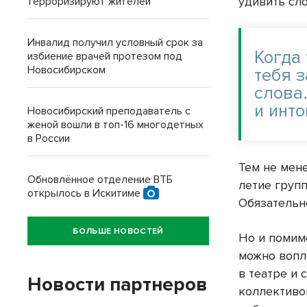
удивить сл
терроризируют жителей
Инвалид получил условный срок за
Когда 
избиение врачей протезом под
Новосибирском
тебя 
слова
и инто
Новосибирский преподаватель с
женой вошли в топ-16 многодетных
в России
Тем не мен
Обновлённое отделение ВТБ
летие груп
открылось в Искитиме
Обязательн
БОЛЬШЕ НОВОСТЕЙ
Но и помим
можно вопл
в театре и 
Новости партнеров
коллективо