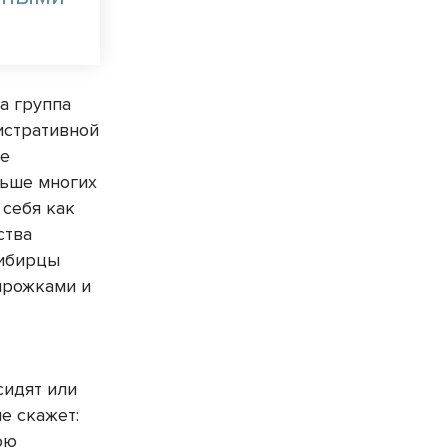
а группа
истративной
же
ньше многих
 себя как
ства
сибирцы
пирожками и
сидят или
е скажет:
юю