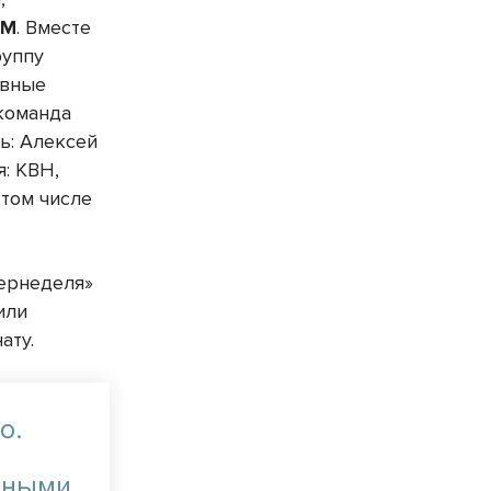
ЕМ
. Вместе
руппу
авные
 команда
ть: Алексей
я: КВН,
 том числе
ернеделя»
или
ату.
о.
йными