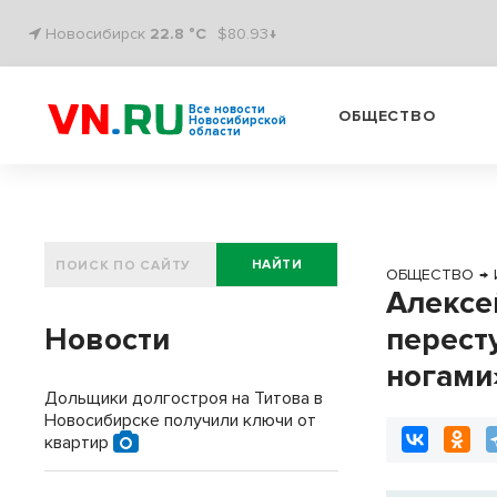
Новосибирск
22.8 °C
$80.93↓
Все новости
ОБЩЕСТВО
Новосибирской
области
НАЙТИ
ОБЩЕСТВО
→
Алексе
Новости
перест
ногами
Дольщики долгостроя на Титова в
Новосибирске получили ключи от
квартир