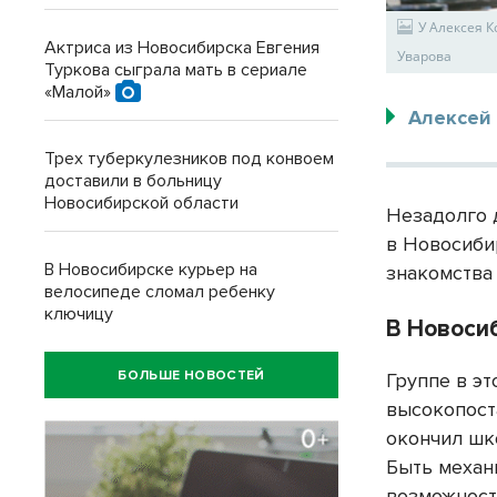
У Алексея 
Актриса из Новосибирска Евгения
Уварова
Туркова сыграла мать в сериале
«Малой»
Алексей
Трех туберкулезников под конвоем
доставили в больницу
Новосибирской области
Незадолго 
в Новосиби
В Новосибирске курьер на
знакомства
велосипеде сломал ребенку
ключицу
В Новоси
БОЛЬШЕ НОВОСТЕЙ
Группе в эт
высокопост
окончил шк
Быть механ
возможност