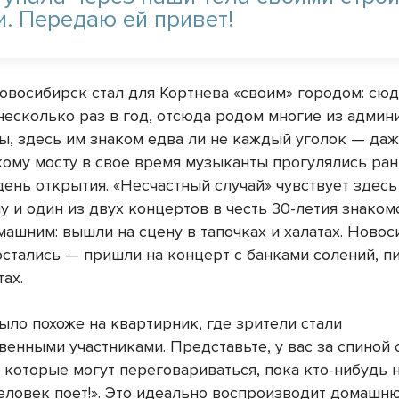
и. Передаю ей привет!
Новосибирск стал для Кортнева «своим» городом: сюд
несколько раз в год, отсюда родом многие из админ
пы, здесь им знаком едва ли не каждый уголок — да
кому мосту в свое время музыканты прогулялись ра
день открытия. «Несчастный случай» чувствует здесь
у и один из двух концертов в честь 30-летия знаком
машним: вышли на сцену в тапочках и халатах. Ново
 остались — пришли на концерт с банками солений, 
тах.
ыло похоже на квартирник, где зрители стали
венными участниками. Представьте, у вас за спиной 
 которые могут переговариваться, пока кто-нибудь н
Человек поет!». Это идеально воспроизводит домашн