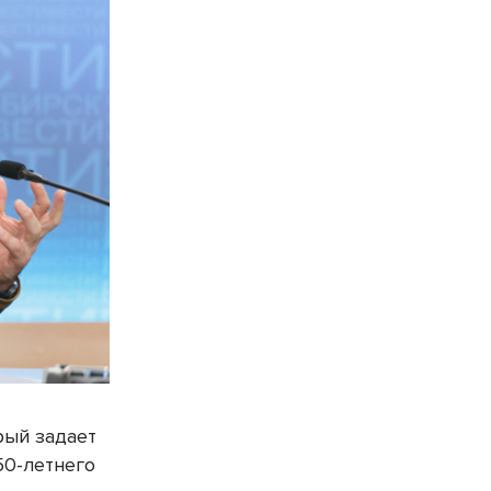
рый задает
50-летнего