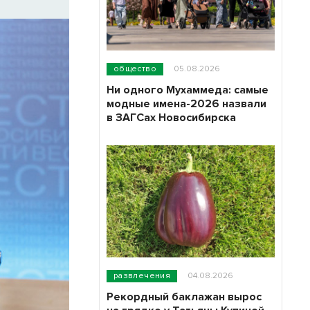
общество
05.08.2026
Ни одного Мухаммеда: самые
модные имена-2026 назвали
в ЗАГСах Новосибирска
развлечения
04.08.2026
Рекордный баклажан вырос