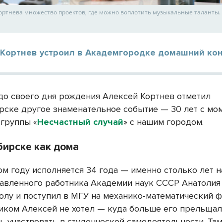
Кортнева множество проектов, где можно воплотить музыкальные таланты.
 Кортнев устроил в Академгородке домашний ко
до своего дня рождения Алексей Кортнев отметил
рске другое знаменательное событие — 30 лет с мо
 группы «
Несчастный случай
» с нашим городом.
бирске как дома
ом году исполняется 34 года — именно столько лет 
авленного работника Академии наук СССР Анатолия
олу и поступил в МГУ на механико-математический ф
иком Алексей не хотел — куда больше его прельща
ь участвовать в студенческой самодеятельности. Там