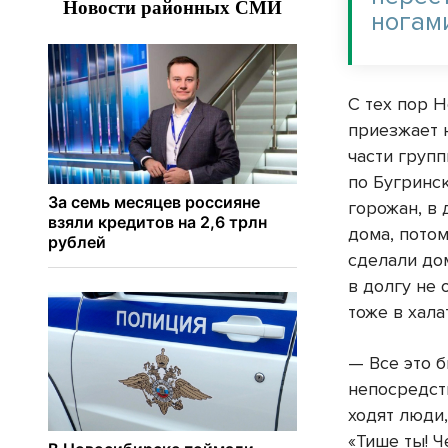
ногам
С тех пор 
приезжает 
части груп
по Бугринс
горожан, в 
дома, потом
сделали до
в долгу не
тоже в хала
— Все это б
непосредст
ходят люди,
«Тише ты! 