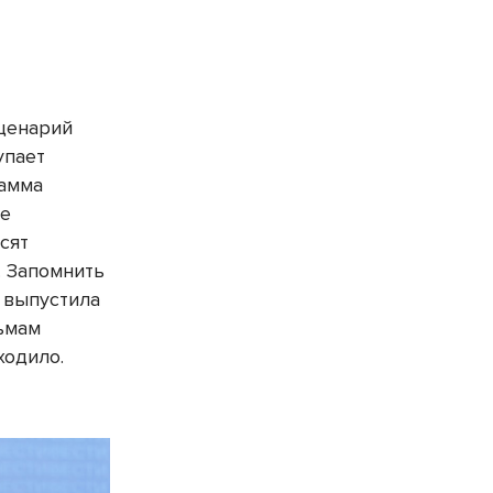
сценарий
упает
рамма
ее
сят
. Запомнить
а выпустила
льмам
ходило.