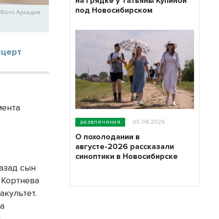
на грядке у Татьяны Купиной
под Новосибирском
 Фото Аркадия
нцерт
мента
развлечения
05.08.2026
О похолодании в
августе-2026 рассказали
синоптики в Новосибирске
назад сын
 Кортнева
акультет.
ла
,