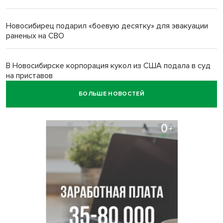
Новосибирец подарил «боевую десятку» для эвакуации
раненых на СВО
В Новосибирске корпорация кукол из США подала в суд
на приставов
БОЛЬШЕ НОВОСТЕЙ
В Новосибирске минздрав объявил бесплатную
диспансеризацию для 65-летних
В Новосибирске врачи прооперировали 25 тысяч
пациентов с катарактой
Знаменитый орангутан Бату отметил юбилей в
новосибирском зоопарке