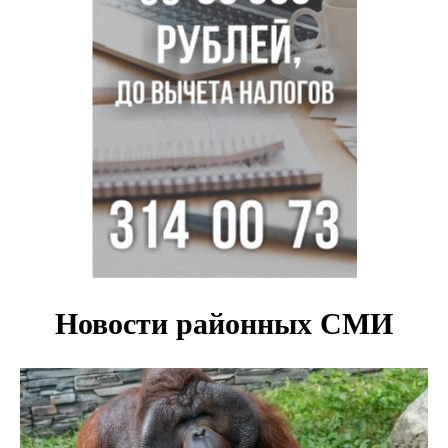
Новосибирские хирурги спасли сердце восьмиклассницы
с донорским клапаном