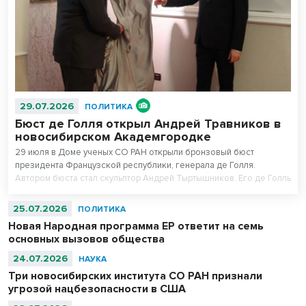
29.07.2026
ПОЛИТИКА
Бюст де Голля открыл Андрей Травников в
новосибирском Академгородке
29 июля в Доме ученых СО РАН открыли бронзовый бюст
президента Французской республики, генерала де Голля.
Автором бюста стал скульптор Андрей Тыртышников. Его де Голль
в военной фуражке уже есть в Музее армии в Париже, в
Центральном музее Великой Отечественной войны в Москве и
25.07.2026
ПОЛИТИКА
музее-панораме «Сталинградская битва» в Волгограде.
Новая Народная программа ЕР ответит на семь
основных вызовов общества
24.07.2026
НАУКА
Три новосибирских института СО РАН признали
угрозой нацбезопасности в США