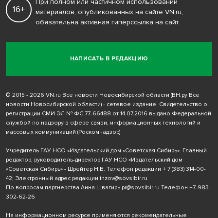
При полном или частичном использовании
16+
материалов, опубликованных на сайте VN.ru,
обязательна активная гиперссылка на сайт
НАПИСАТЬ В РЕДАКЦИЮ
© 2015 - 2026 VN.ru Все новости Новосибирской области (ВН.ру Все
новости Новосибирской области) - сетевое издание. Свидетельство о
регистрации СМИ ЭЛ № ФС 77-66488 от 14.07.2016 выдано Федеральной
службой по надзору в сфере связи, информационных технологий и
массовых коммуникаций (Роскомнадзор)
Учредитель ГАУ НСО «Издательский дом «Советская Сибирь». Главный
редактор, руководитель-директор ГАУ НСО «Издательский дом
«Советская Сибирь» - Шрейтер Н.В. Телефон редакции
+ 7 (383) 314-00-
42
; Электронный адрес редакции
inzov@sovsibir.ru
По вопросам партнерства Анна Швагирь
pr@sovsibir.ru
Телефон
+7-983-
302-62-26
На информационном ресурсе применяются рекомендательные