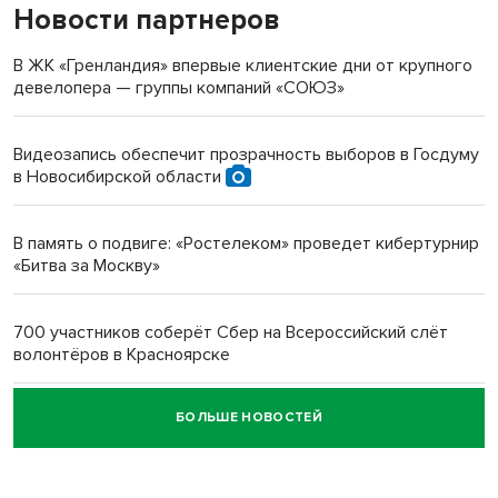
Новости партнеров
«Мы живём на пастбище!»: в новосибирском селе лошади
терроризируют жителей
В ЖК «Гренландия» впервые клиентские дни от крупного
девелопера — группы компаний «СОЮЗ»
Инвалид получил условный срок за избиение врачей
протезом под Новосибирском
Видеозапись обеспечит прозрачность выборов в Госдуму
в Новосибирской области
Новосибирский преподаватель с женой вошли в топ-16
многодетных в России
В память о подвиге: «Ростелеком» проведет кибертурнир
«Битва за Москву»
Обновлённое отделение ВТБ открылось в Искитиме
700 участников соберёт Сбер на Всероссийский слёт
волонтёров в Красноярске
БОЛЬШЕ НОВОСТЕЙ
Честный выбор: видеонаблюдение обеспечит
объективность результатов ЕДГ в Новосибирской
области