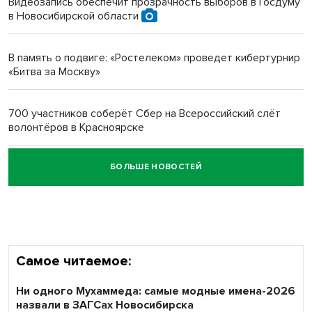
Видеозапись обеспечит прозрачность выборов в Госдуму
в Новосибирской области
Новосибирский преподаватель с женой вошли в топ-16
многодетных в России
В память о подвиге: «Ростелеком» проведет кибертурнир
«Битва за Москву»
Обновлённое отделение ВТБ открылось в Искитиме
700 участников соберёт Сбер на Всероссийский слёт
волонтёров в Красноярске
БОЛЬШЕ НОВОСТЕЙ
Честный выбор: видеонаблюдение обеспечит
объективность результатов ЕДГ в Новосибирской
области
Самое читаемое:
Ни одного Мухаммеда: самые модные имена-2026
назвали в ЗАГСах Новосибирска