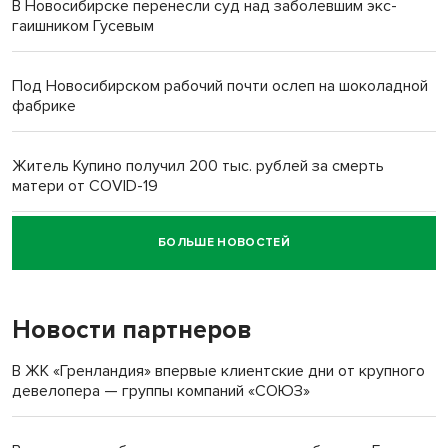
В Новосибирске перенесли суд над заболевшим экс-
гаишником Гусевым
Под Новосибирском рабочий почти ослеп на шоколадной
фабрике
Житель Купино получил 200 тыс. рублей за смерть
матери от COVID-19
БОЛЬШЕ НОВОСТЕЙ
Новосибирский суд наказал водителя за смерть
пенсионерки на вокзале
Новости партнеров
«Мы живём на пастбище!»: в новосибирском селе лошади
терроризируют жителей
В ЖК «Гренландия» впервые клиентские дни от крупного
девелопера — группы компаний «СОЮЗ»
Инвалид получил условный срок за избиение врачей
протезом под Новосибирском