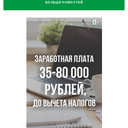
БОЛЬШЕ НОВОСТЕЙ
В Новосибирске зафиксирован рост заболеваемости
энтеровирусной инфекцией
В Новосибирске осудили внука за продажу дедова ружья
псевдо-мигранту
В Новосибирске по КРТ сдали первую очередь
миниполиса «Фора»
О пустырях в центре Новосибирска из-за лимита
площади КРТ предупредили эксперты