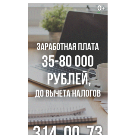
«оживили» нервы в Новосибирске
Персидский ковер «108 шахов» впервые вывезли из музея
Востока в Новосибирск
Актриса из Новосибирска Евгения Туркова сыграла мать
в сериале «Малой»
Трех туберкулезников под конвоем доставили в
больницу Новосибирской области