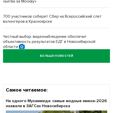
«Битва за Москву»
Новосибирский преподаватель с женой вошли в топ-16
многодетных в России
700 участников соберёт Сбер на Всероссийский слёт
волонтёров в Красноярске
Обновлённое отделение ВТБ открылось в Искитиме
Честный выбор: видеонаблюдение обеспечит
объективность результатов ЕДГ в Новосибирской
области
БОЛЬШЕ НОВОСТЕЙ
Кибертанки пошли в бой: «Ростелеком» объявляет
участников «Битвы заводов» от Новосибирской
области
Самое читаемое:
Ни одного Мухаммеда: самые модные имена-2026
назвали в ЗАГСах Новосибирска