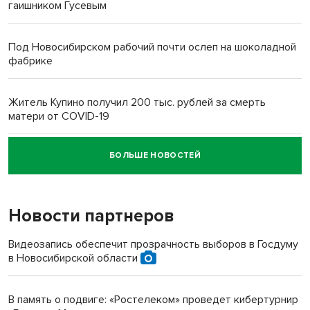
гаишником Гусевым
Под Новосибирском рабочий почти ослеп на шоколадной
фабрике
Житель Купино получил 200 тыс. рублей за смерть
матери от COVID-19
БОЛЬШЕ НОВОСТЕЙ
Новосибирский суд наказал водителя за смерть
пенсионерки на вокзале
Новости партнеров
«Мы живём на пастбище!»: в новосибирском селе лошади
терроризируют жителей
Видеозапись обеспечит прозрачность выборов в Госдуму
в Новосибирской области
Инвалид получил условный срок за избиение врачей
протезом под Новосибирском
В память о подвиге: «Ростелеком» проведет кибертурнир