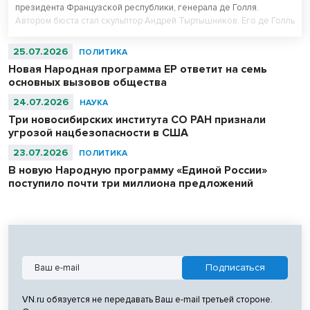
президента Французской республики, генерала де Голля.
Автором бюста стал скульптор Андрей Тыртышников. Его де Голль
в военной фуражке уже есть в Музее армии в Париже, в
Центральном музее Великой Отечественной войны в Москве и
25.07.2026
ПОЛИТИКА
музее-панораме «Сталинградская битва» в Волгограде.
Новая Народная программа ЕР ответит на семь
основных вызовов общества
24.07.2026
НАУКА
Три новосибирских института СО РАН признали
угрозой нацбезопасности в США
23.07.2026
ПОЛИТИКА
В новую Народную программу «Единой России»
поступило почти три миллиона предложений
VN.ru обязуется не передавать Ваш e-mail третьей стороне.