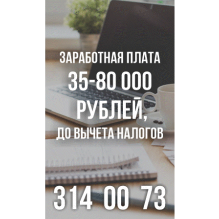
Фейковые письма о защите от БПЛА рассылают
предприятиям Новосибирска
Миллион за переезд: в сёла Новосибирской области едут
20 работников культуры
О похолодании в августе-2026 рассказали синоптики в
Новосибирске