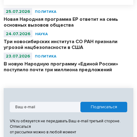
в военной фуражке уже есть в Музее армии в Париже, в
Центральном музее Великой Отечественной войны в Москве и
25.07.2026
ПОЛИТИКА
музее-панораме «Сталинградская битва» в Волгограде.
Новая Народная программа ЕР ответит на семь
основных вызовов общества
24.07.2026
НАУКА
Три новосибирских института СО РАН признали
угрозой нацбезопасности в США
23.07.2026
ПОЛИТИКА
В новую Народную программу «Единой России»
поступило почти три миллиона предложений
VN.ru обязуется не передавать Ваш e-mail третьей стороне.
Отписаться
от рассылки можно в любой момент