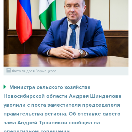
Фото Андрея Заржецкого
Министра сельского хозяйства
Новосибирской области Андрея Шинделова
уволили с поста заместителя председателя
правительства региона. Об отставке своего
зама Андрей Травников сообщил на
оперативном совещании.