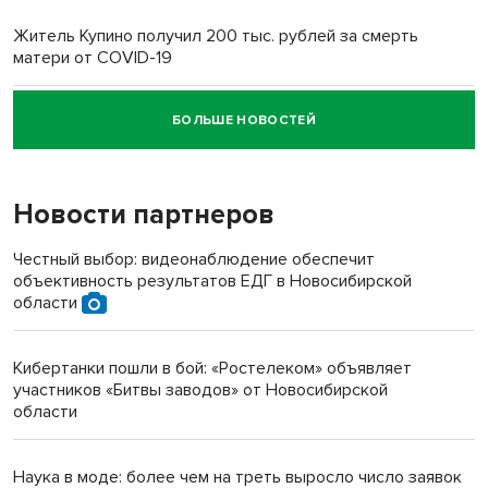
Житель Купино получил 200 тыс. рублей за смерть
матери от COVID-19
БОЛЬШЕ НОВОСТЕЙ
Новосибирский суд наказал водителя за смерть
пенсионерки на вокзале
Новости партнеров
«Мы живём на пастбище!»: в новосибирском селе лошади
терроризируют жителей
Честный выбор: видеонаблюдение обеспечит
объективность результатов ЕДГ в Новосибирской
Инвалид получил условный срок за избиение врачей
области
протезом под Новосибирском
Кибертанки пошли в бой: «Ростелеком» объявляет
Новосибирский преподаватель с женой вошли в топ-16
участников «Битвы заводов» от Новосибирской
многодетных в России
области
Обновлённое отделение ВТБ открылось в Искитиме
Наука в моде: более чем на треть выросло число заявок