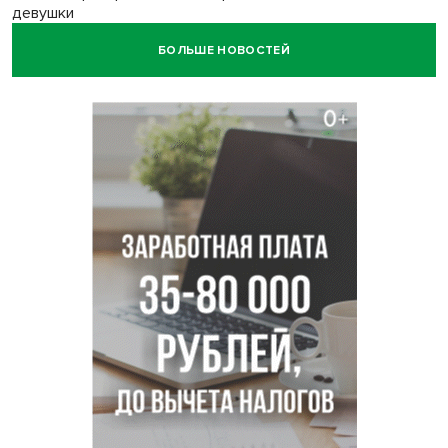
девушки
БОЛЬШЕ НОВОСТЕЙ
Новосибирские девушки с ребенком пострадали в ДТП на
Затулинке
Описторхоз у щук и окуней неожиданно нашли в
Новосибирске
В Новосибирске внедорожник сбил парочку подростков
на электровелосипеде
Похолодает до +8 в Новосибирской области в
понедельник 10 августа