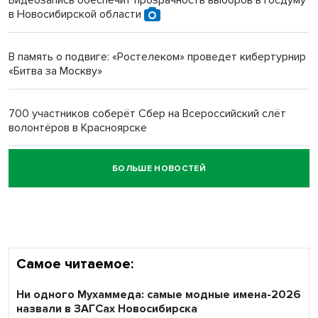
Видеозапись обеспечит прозрачность выборов в Госдуму
в Новосибирской области
Новосибирский преподаватель с женой вошли в топ-16
многодетных в России
В память о подвиге: «Ростелеком» проведет кибертурнир
«Битва за Москву»
Обновлённое отделение ВТБ открылось в Искитиме
700 участников соберёт Сбер на Всероссийский слёт
волонтёров в Красноярске
БОЛЬШЕ НОВОСТЕЙ
Честный выбор: видеонаблюдение обеспечит
объективность результатов ЕДГ в Новосибирской
области
Самое читаемое:
Ни одного Мухаммеда: самые модные имена-2026
назвали в ЗАГСах Новосибирска