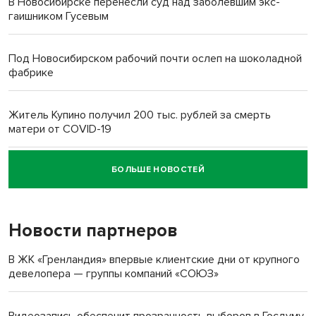
В Новосибирске перенесли суд над заболевшим экс-
гаишником Гусевым
Под Новосибирском рабочий почти ослеп на шоколадной
фабрике
Житель Купино получил 200 тыс. рублей за смерть
матери от COVID-19
БОЛЬШЕ НОВОСТЕЙ
Новосибирский суд наказал водителя за смерть
пенсионерки на вокзале
Новости партнеров
«Мы живём на пастбище!»: в новосибирском селе лошади
терроризируют жителей
В ЖК «Гренландия» впервые клиентские дни от крупного
девелопера — группы компаний «СОЮЗ»
Инвалид получил условный срок за избиение врачей
протезом под Новосибирском