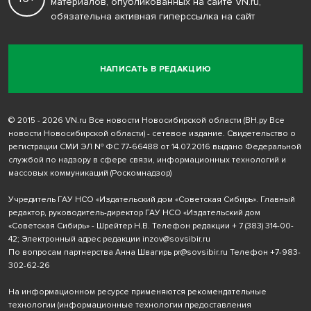
материалов, опубликованных на сайте VN.ru,
обязательна активная гиперссылка на сайт
НАПИСАТЬ В РЕДАКЦИЮ
© 2015 - 2026 VN.ru Все новости Новосибирской области (ВН.ру Все
новости Новосибирской области) - сетевое издание. Свидетельство о
регистрации СМИ ЭЛ № ФС 77-66488 от 14.07.2016 выдано Федеральной
службой по надзору в сфере связи, информационных технологий и
массовых коммуникаций (Роскомнадзор)
Учредитель ГАУ НСО «Издательский дом «Советская Сибирь». Главный
редактор, руководитель-директор ГАУ НСО «Издательский дом
«Советская Сибирь» - Шрейтер Н.В. Телефон редакции
+ 7 (383) 314-00-
42
; Электронный адрес редакции
inzov@sovsibir.ru
По вопросам партнерства Анна Швагирь
pr@sovsibir.ru
Телефон
+7-983-
302-62-26
На информационном ресурсе применяются рекомендательные
технологии
(информационные технологии предоставления