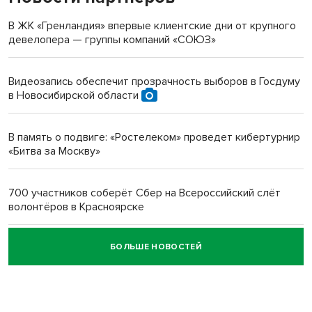
терроризируют жителей
В ЖК «Гренландия» впервые клиентские дни от крупного
девелопера — группы компаний «СОЮЗ»
Инвалид получил условный срок за избиение врачей
протезом под Новосибирском
Видеозапись обеспечит прозрачность выборов в Госдуму
в Новосибирской области
Новосибирский преподаватель с женой вошли в топ-16
многодетных в России
В память о подвиге: «Ростелеком» проведет кибертурнир
«Битва за Москву»
Обновлённое отделение ВТБ открылось в Искитиме
700 участников соберёт Сбер на Всероссийский слёт
волонтёров в Красноярске
БОЛЬШЕ НОВОСТЕЙ
Честный выбор: видеонаблюдение обеспечит
объективность результатов ЕДГ в Новосибирской
области