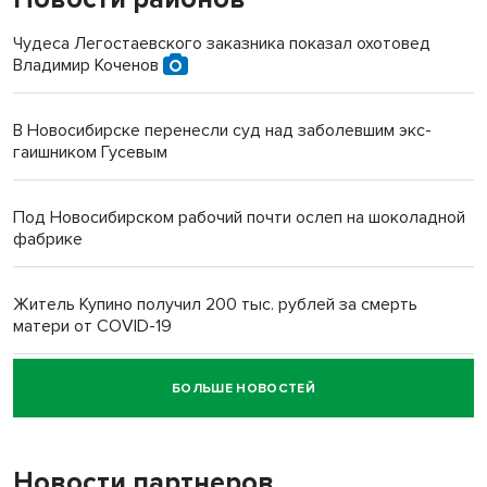
Чудеса Легостаевского заказника показал охотовед
Владимир Коченов
В Новосибирске перенесли суд над заболевшим экс-
гаишником Гусевым
Под Новосибирском рабочий почти ослеп на шоколадной
фабрике
Житель Купино получил 200 тыс. рублей за смерть
матери от COVID-19
БОЛЬШЕ НОВОСТЕЙ
Новосибирский суд наказал водителя за смерть
пенсионерки на вокзале
Новости партнеров
«Мы живём на пастбище!»: в новосибирском селе лошади