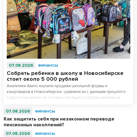
07.08.2026
ФИНАНСЫ
Собрать ребенка в школу в Новосибирске
стоит около 5 000 рублей
Аналитики Авито изучили продажи школьной формы и
канцтоваров в Новосибирске, сравнили их с данными прошлого
года и подсчитали, во сколько обойдется собрать ребенка в
школу. Оказалось, что школьная одежда на ресейле* в среднем
стоит на треть дешевле новой, а канцтовары — в два раза.
07.08.2026
ФИНАНСЫ
Как защитить себя при незаконном переводе
пенсионных накоплений?
07.08.2026
ФИНАНСЫ