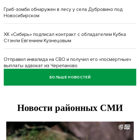
Гриб-зомби обнаружен в лесу у села Дубровино под
Новосибирском
ХК «Сибирь» подписал контракт с обладателем Кубка
Стэнли Евгением Кузнецовым
Отправил инвалида на СВО и получил его «посмертные»
выплаты адвокат из Черепаново
БОЛЬШЕ НОВОСТЕЙ
Андрей Травников поздравил новосибирцев с
юбилейным Днем строителя
Ученики новосибирского лицея победили в
Международной олимпиаде по ИИ
Остановку электричек о.п. Радуга Сибири начали строить