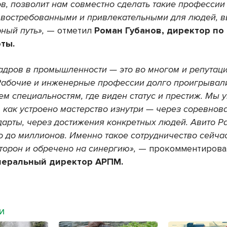
ов, позволит нам совместно сделать такие профессии
 востребованными и привлекательными для людей,
рный путь»,
— отметил
Роман Губанов, директор по
ты.
адров в промышленности — это во многом и репутац
Рабочие и инженерные профессии долго проигрывали
ем специальностям, где виден статус и престиж. Мы 
 как устроено мастерство изнутри — через соревнов
дарты, через достижения конкретных людей. Авито Р
о до миллионов. Именно такое сотрудничество сейча
сторон и обречено на синергию»,
— прокомментиров
енеральный директор АРПМ.
МИ