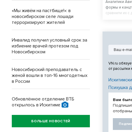
Аналитики Ави
формы и канцт
«Мы живём на пастбище!»: в
сравнили их с
новосибирском селе лошади
подсчитали, в
терроризируют жителей
ребенка в шко
одежда на рес
дешевле новой
Инвалид получил условный срок за
избиение врачей протезом под
Новосибирском
VN.ru обязуе
от рассылки
Новосибирский преподаватель с
женой вошли в топ-16 многодетных
Искитимски
в России
Психушка д
Обновлённое отделение ВТБ
Вам был
открылось в Искитиме
Подпишит
отобраны
БОЛЬШЕ НОВОСТЕЙ
Подпис