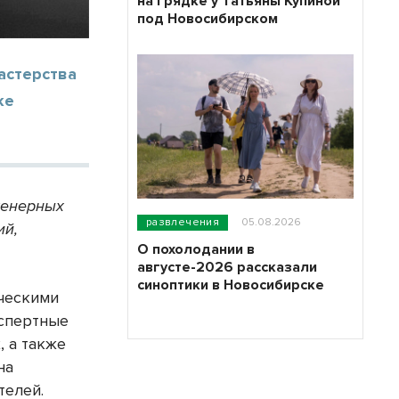
на грядке у Татьяны Купиной
под Новосибирском
астерства
ке
женерных
развлечения
05.08.2026
ий,
О похолодании в
августе-2026 рассказали
синоптики в Новосибирске
ическими
кспертные
, а также
на
телей.