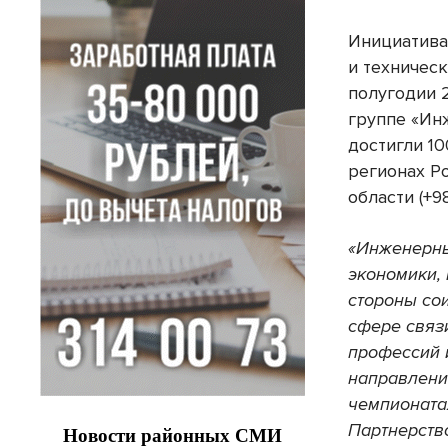
Инициатива
и техничес
полугодии 
группе «Ин
достигли 10
регионах Ро
области (+9
«Инженерны
экономики,
стороны сои
сфере связ
профессий 
направлени
чемпионата
Партнерств