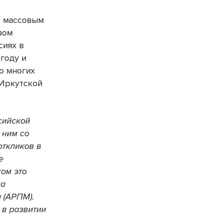
к массовым
вом
сиях в
году и
во многих
 Иркутской
сийской
 ним со
откликов в
е
ом это
на
 (АРПМ).
 в развитии