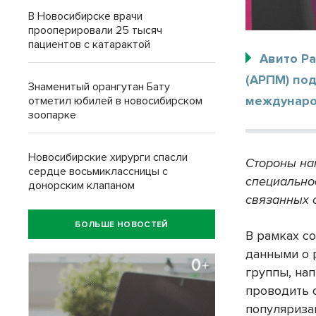
В Новосибирске врачи
прооперировали 25 тысяч
пациентов с катарактой
Авито Ра
(АРПМ) по
Знаменитый орангутан Бату
междунаро
отметил юбилей в новосибирском
зоопарке
Новосибирские хирурги спасли
Стороны на
сердце восьмиклассницы с
специально
донорским клапаном
связанных 
БОЛЬШЕ НОВОСТЕЙ
В рамках с
данными о 
группы, нап
проводить 
популяриза