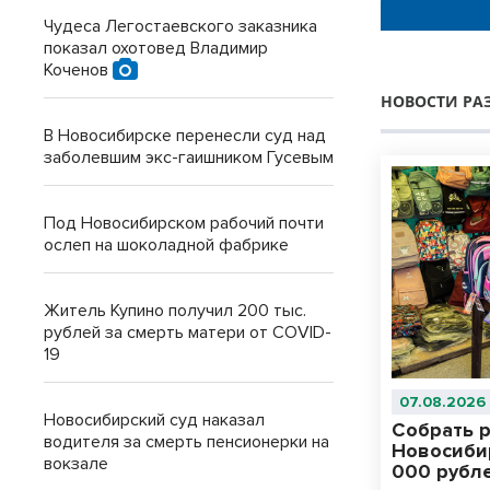
Чудеса Легостаевского заказника
показал охотовед Владимир
Коченов
НОВОСТИ РА
В Новосибирске перенесли суд над
заболевшим экс-гаишником Гусевым
Под Новосибирском рабочий почти
ослеп на шоколадной фабрике
Житель Купино получил 200 тыс.
рублей за смерть матери от COVID-
19
07.08.2026
Новосибирский суд наказал
Собрать р
водителя за смерть пенсионерки на
Новосибир
вокзале
000 рубл