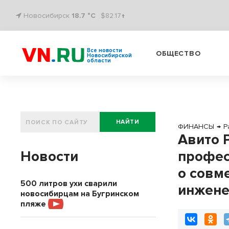
Новосибирск
18.7 °C
$82.17↑
Все новости
ОБЩЕСТВО
Новосибирской
области
НАЙТИ
ФИНАНСЫ
→
Р
Авито 
Новости
профес
о совм
500 литров ухи сварили
инжене
новосибирцам на Бугринском
пляже