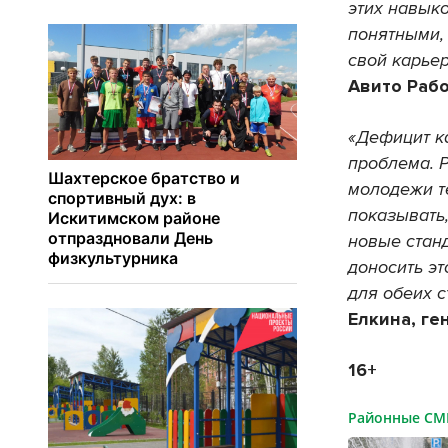
этих навык
понятными,
свой карье
Авито Рабо
«Дефицит к
проблема. 
молодежи т
показывать,
новые стан
доносить эт
для обеих 
Елкина, г
16+
Районные С