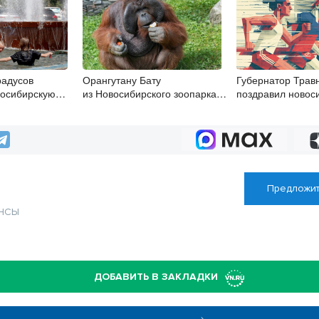
радусов
Орангутану Бату
Губернатор Трав
восибирскую
из Новосибирского зоопарка
поздравил новос
едующей неделе
исполнилось 27 лет
с Днём физкульт
Предложит
НСЫ
ДОБАВИТЬ В ЗАКЛАДКИ