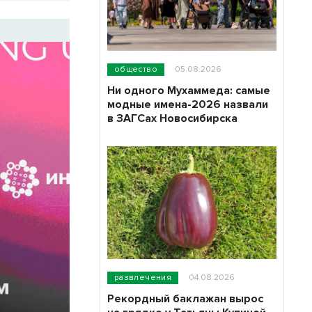
общество
05.08.2026
Ни одного Мухаммеда: самые
модные имена-2026 назвали
в ЗАГСах Новосибирска
развлечения
04.08.2026
Рекордный баклажан вырос