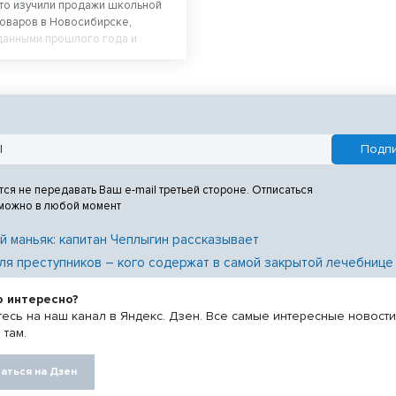
то изучили продажи школьной
оваров в Новосибирске,
 данными прошлого года и
о сколько обойдется собрать
лу. Оказалось, что школьная
ейле* в среднем стоит на треть
, а канцтовары — в два раза.
тся не передавать Ваш e-mail третьей стороне. Отписаться
 можно в любой момент
й маньяк: капитан Чеплыгин рассказывает
ля преступников – кого содержат в самой закрытой лечебнице
о интересно?
есь на наш канал в Яндекс. Дзен. Все самые интересные новост
 там.
аться на Дзен