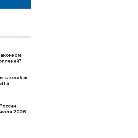
законном
оплений?
ить кешбэк
БП в
России
 июля 2026