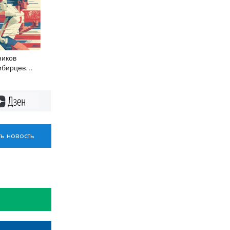
ников
ибирцев
урника
Дзен
ь новость