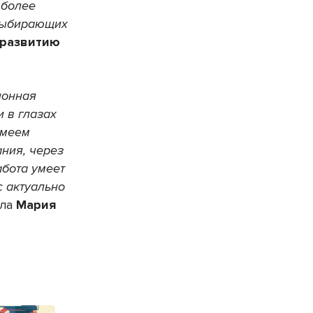
 более
 выбирающих
 развитию
ионная
 в глазах
умеем
ания, через
абота умеет
с актуально
ала
Мария