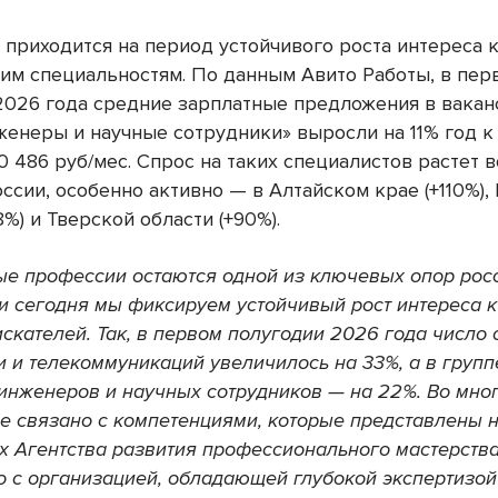
 приходится на период устойчивого роста интереса 
ким специальностям. По данным Авито Работы, в пер
2026 года средние зарплатные предложения в вакан
женеры и научные сотрудники» выросли на 11% год к 
0 486 руб/мес. Спрос на таких специалистов растет 
ссии, особенно активно — в Алтайском крае (+110%),
8%) и Тверской области (+90%).
е профессии остаются одной из ключевых опор рос
 и сегодня мы фиксируем устойчивый рост интереса к
скателей. Так, в первом полугодии 2026 года число 
и и телекоммуникаций увеличилось на 33%, а в групп
инженеров и научных сотрудников — на 22%. Во мног
е связано с компетенциями, которые представлены 
х Агентства развития профессионального мастерства
о с организацией, обладающей глубокой экспертизой