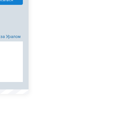
 за Уралом
и