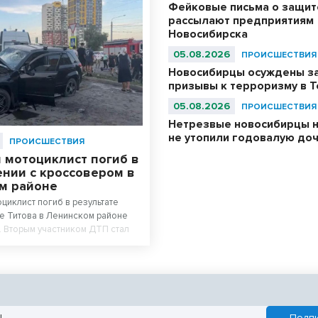
Фейковые письма о защит
рассылают предприятиям
Новосибирска
05.08.2026
ПРОИСШЕСТВИЯ
Новосибирцы осуждены з
призывы к терроризму в T
05.08.2026
ПРОИСШЕСТВИЯ
Нетрезвые новосибирцы на
не утопили годовалую до
ПРОИСШЕСТВИЯ
 мотоциклист погиб в
ении с кроссовером в
м районе
оциклист погиб в результате
це Титова в Ленинском районе
 Вторым участником ДТП стал
итель кроссовера Suzuki Grand
го с травмами доставили в