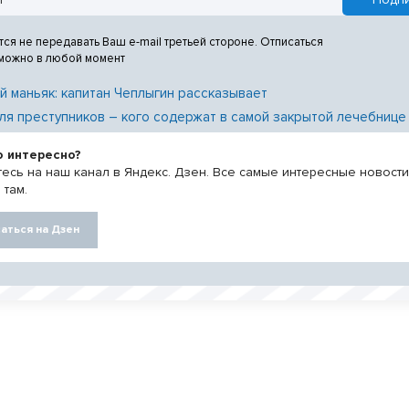
тся не передавать Ваш e-mail третьей стороне. Отписаться
 можно в любой момент
й маньяк: капитан Чеплыгин рассказывает
ля преступников – кого содержат в самой закрытой лечебнице
о интересно?
есь на наш канал в Яндекс. Дзен. Все самые интересные новост
 там.
аться на Дзен