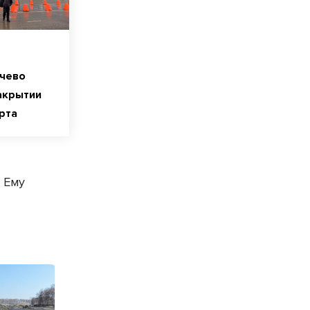
чево
акрытии
рта
 Ему