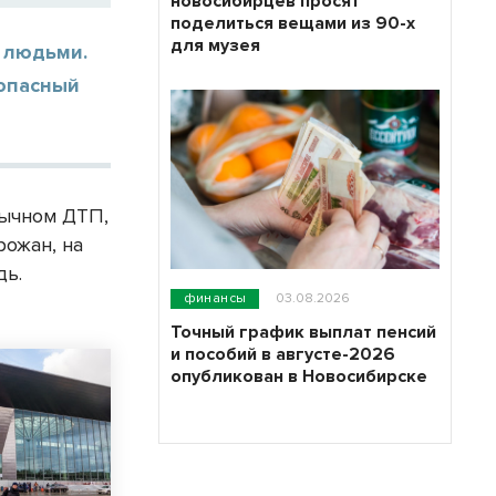
новосибирцев просят
поделиться вещами из 90-х
для музея
 людьми.
 опасный
бычном ДТП,
ожан, на
дь.
финансы
03.08.2026
Точный график выплат пенсий
и пособий в августе-2026
опубликован в Новосибирске