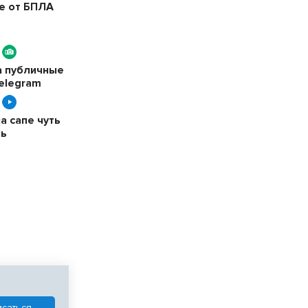
е от БПЛА
а публичные
elegram
 сапе чуть
чь