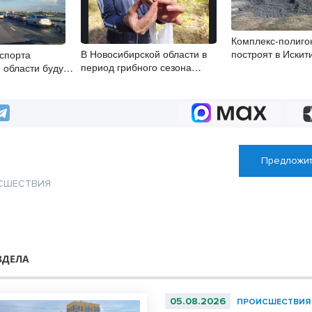
Комплекс-полиго
В Новосибирской области в
построят в Иски
спорта
период грибного сезона
районе
 области будут
усилены меры пожарной
 в Москве
безопасности
Предложит
СШЕСТВИЯ
ЗДЕЛА
05.08.2026
ПРОИСШЕСТВИЯ