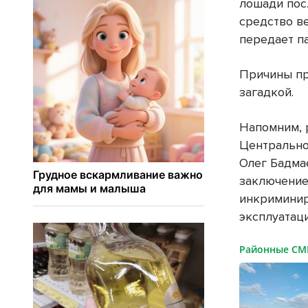
лошади пос
средство в
передает п
Причины п
загадкой.
Напомним, 
Центрально
Олег Бадм
заключение
инкриминир
эксплуатац
Районные С