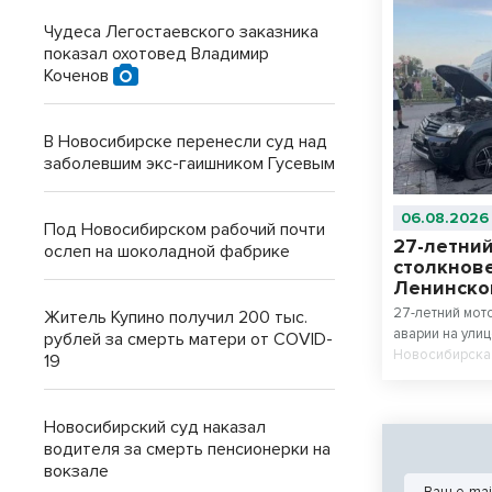
Чудеса Легостаевского заказника
показал охотовед Владимир
Коченов
В Новосибирске перенесли суд над
заболевшим экс-гаишником Гусевым
06.08.2026
Под Новосибирском рабочий почти
27-летний
ослеп на шоколадной фабрике
столкнов
Ленинско
27-летний мот
Житель Купино получил 200 тыс.
аварии на ули
рублей за смерть матери от COVID-
Новосибирска.
19
22-летний вод
Vitara, которо
больницу.
Новосибирский суд наказал
водителя за смерть пенсионерки на
вокзале