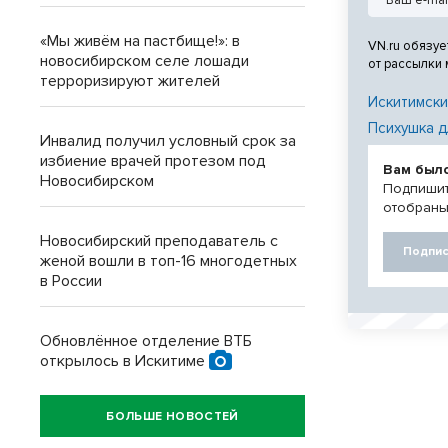
«Мы живём на пастбище!»: в
VN.ru обязуе
новосибирском селе лошади
от рассылки
терроризируют жителей
Искитимски
Психушка д
Инвалид получил условный срок за
избиение врачей протезом под
Вам был
Новосибирском
Подпишит
отобраны
Новосибирский преподаватель с
Подпис
женой вошли в топ-16 многодетных
в России
Обновлённое отделение ВТБ
открылось в Искитиме
БОЛЬШЕ НОВОСТЕЙ