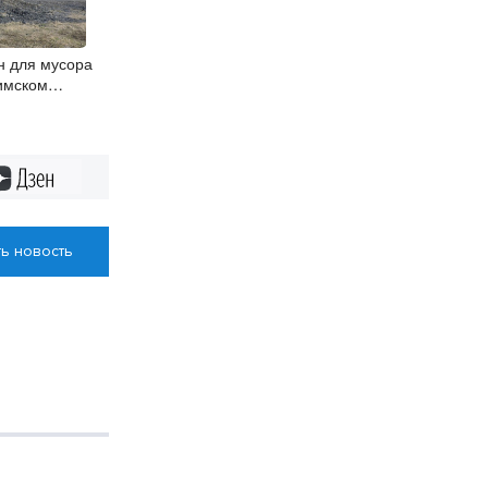
н для мусора
тимском
Дзен
ь новость