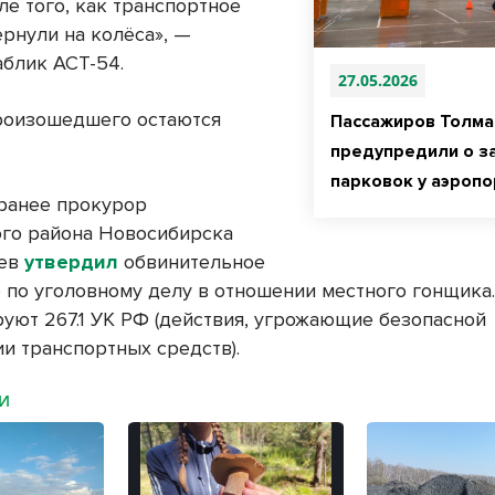
ле того, как транспортное
ернули на колёса», —
аблик АСТ-54.
27.05.2026
роизошедшего остаются
Пассажиров Толма
предупредили о з
парковок у аэропо
ранее прокурор
го района Новосибирска
аев
утвердил
обвинительное
 по уголовному делу в отношении местного гонщика.
уют 267.1 УК РФ (действия, угрожающие безопасной
ии транспортных средств).
МИ