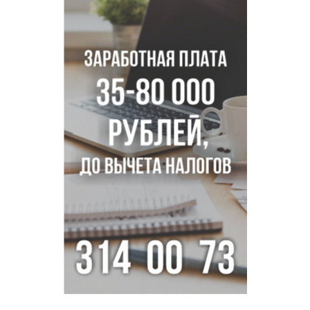
Толмачево по нацпроекту
В Новосибирске зафиксирован рост заболеваемости
энтеровирусной инфекцией
В Новосибирске осудили внука за продажу дедова ружья
псевдо-мигранту