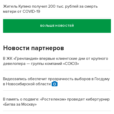
Житель Купино получил 200 тыс. рублей за смерть
матери от COVID-19
БОЛЬШЕ НОВОСТЕЙ
Новосибирский суд наказал водителя за смерть
пенсионерки на вокзале
Новости партнеров
«Мы живём на пастбище!»: в новосибирском селе лошади
терроризируют жителей
В ЖК «Гренландия» впервые клиентские дни от крупного
девелопера — группы компаний «СОЮЗ»
Инвалид получил условный срок за избиение врачей
протезом под Новосибирском
Видеозапись обеспечит прозрачность выборов в Госдуму
в Новосибирской области
Новосибирский преподаватель с женой вошли в топ-16
многодетных в России
В память о подвиге: «Ростелеком» проведет кибертурнир
«Битва за Москву»
Обновлённое отделение ВТБ открылось в Искитиме