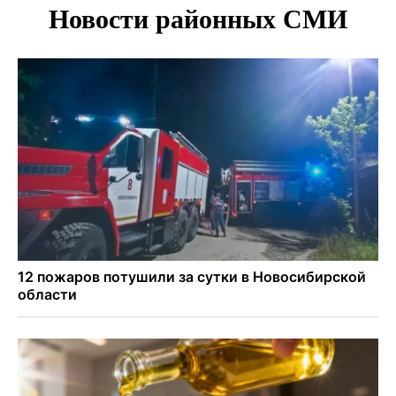
В Новосибирске врачи прооперировали 25 тысяч
пациентов с катарактой
Знаменитый орангутан Бату отметил юбилей в
новосибирском зоопарке
Новосибирские хирурги спасли сердце восьмиклассницы
с донорским клапаном