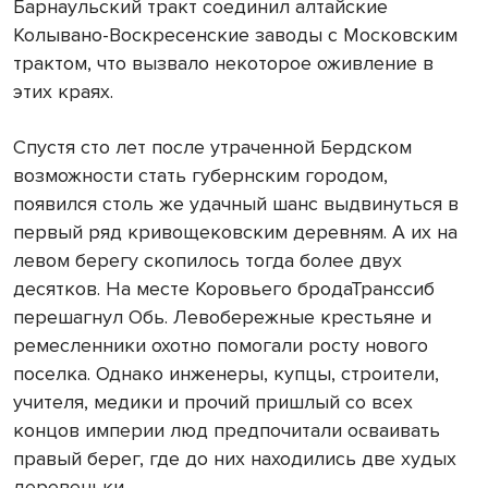
Барнаульский тракт соединил алтайские
Колывано-Воскресенские заводы с Московским
трактом, что вызвало некоторое оживление в
этих краях.
Спустя сто лет после утраченной Бердском
возможности стать губернским городом,
появился столь же удачный шанс выдвинуться в
первый ряд кривощековским деревням. А их на
левом берегу скопилось тогда более двух
десятков. На месте Коровьего бродаТранссиб
перешагнул Обь. Левобережные крестьяне и
ремесленники охотно помогали росту нового
поселка. Однако инженеры, купцы, строители,
учителя, медики и прочий пришлый со всех
концов империи люд предпочитали осваивать
правый берег, где до них находились две худых
деревеньки.