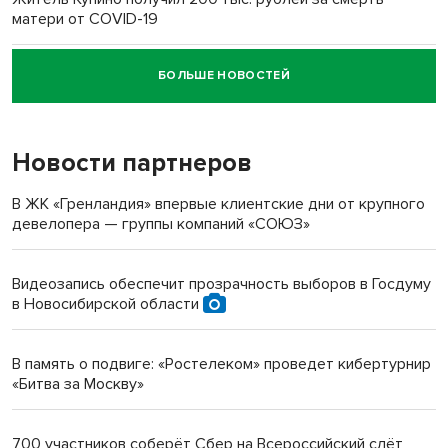
матери от COVID-19
БОЛЬШЕ НОВОСТЕЙ
Новосибирский суд наказал водителя за смерть
пенсионерки на вокзале
Новости партнеров
«Мы живём на пастбище!»: в новосибирском селе лошади
терроризируют жителей
В ЖК «Гренландия» впервые клиентские дни от крупного
девелопера — группы компаний «СОЮЗ»
Инвалид получил условный срок за избиение врачей
протезом под Новосибирском
Видеозапись обеспечит прозрачность выборов в Госдуму
в Новосибирской области
Новосибирский преподаватель с женой вошли в топ-16
многодетных в России
В память о подвиге: «Ростелеком» проведет кибертурнир
«Битва за Москву»
Обновлённое отделение ВТБ открылось в Искитиме
700 участников соберёт Сбер на Всероссийский слёт