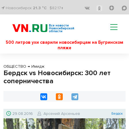
Новосибирск
21.3 °C
$82.17↑
Все новости
Новосибирской
области
500 литров ухи сварили новосибирцам на Бугринском
пляже
ОБЩЕСТВО
→
Имидж
Бердск vs Новосибирск: 300 лет
соперничества
29.08.2016
Арсений Арсеньев
Бердск