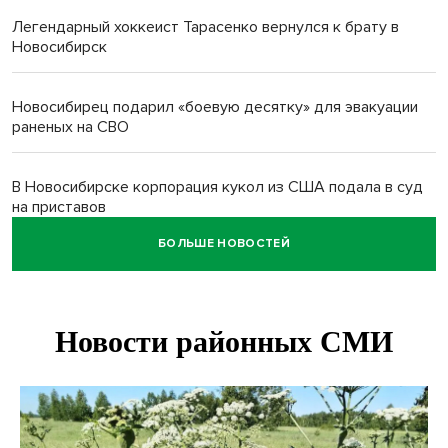
Легендарный хоккеист Тарасенко вернулся к брату в
Новосибирск
Новосибирец подарил «боевую десятку» для эвакуации
раненых на СВО
В Новосибирске корпорация кукол из США подала в суд
на приставов
БОЛЬШЕ НОВОСТЕЙ
В Новосибирске минздрав объявил бесплатную
диспансеризацию для 65-летних
В Новосибирске врачи прооперировали 25 тысяч
пациентов с катарактой
Знаменитый орангутан Бату отметил юбилей в
новосибирском зоопарке