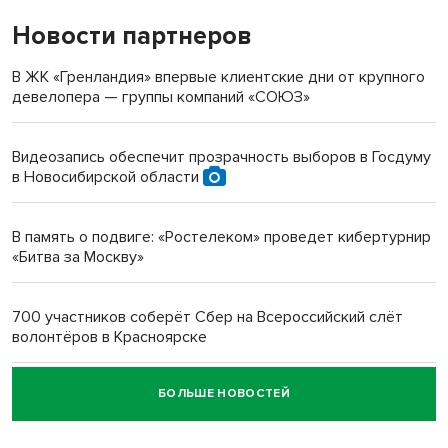
Новости партнеров
«Мы живём на пастбище!»: в новосибирском селе лошади
терроризируют жителей
В ЖК «Гренландия» впервые клиентские дни от крупного
девелопера — группы компаний «СОЮЗ»
Инвалид получил условный срок за избиение врачей
протезом под Новосибирском
Видеозапись обеспечит прозрачность выборов в Госдуму
в Новосибирской области
Новосибирский преподаватель с женой вошли в топ-16
многодетных в России
В память о подвиге: «Ростелеком» проведет кибертурнир
«Битва за Москву»
Обновлённое отделение ВТБ открылось в Искитиме
700 участников соберёт Сбер на Всероссийский слёт
волонтёров в Красноярске
БОЛЬШЕ НОВОСТЕЙ
Честный выбор: видеонаблюдение обеспечит
объективность результатов ЕДГ в Новосибирской
области