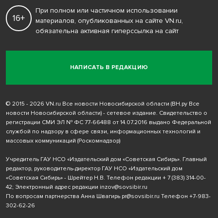
При полном или частичном использовании
16+
материалов, опубликованных на сайте VN.ru,
обязательна активная гиперссылка на сайт
НАПИСАТЬ В РЕДАКЦИЮ
© 2015 - 2026 VN.ru Все новости Новосибирской области (ВН.ру Все
новости Новосибирской области) - сетевое издание. Свидетельство о
регистрации СМИ ЭЛ № ФС 77-66488 от 14.07.2016 выдано Федеральной
службой по надзору в сфере связи, информационных технологий и
массовых коммуникаций (Роскомнадзор)
Учредитель ГАУ НСО «Издательский дом «Советская Сибирь». Главный
редактор, руководитель-директор ГАУ НСО «Издательский дом
«Советская Сибирь» - Шрейтер Н.В. Телефон редакции
+ 7 (383) 314-00-
42
; Электронный адрес редакции
inzov@sovsibir.ru
По вопросам партнерства Анна Швагирь
pr@sovsibir.ru
Телефон
+7-983-
302-62-26