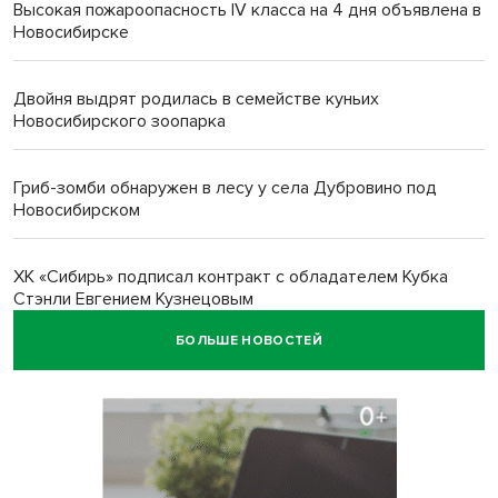
Высокая пожароопасность IV класса на 4 дня объявлена в
Новосибирске
Двойня выдрят родилась в семействе куньих
Новосибирского зоопарка
Гриб-зомби обнаружен в лесу у села Дубровино под
Новосибирском
ХК «Сибирь» подписал контракт с обладателем Кубка
Стэнли Евгением Кузнецовым
БОЛЬШЕ НОВОСТЕЙ
Отправил инвалида на СВО и получил его «посмертные»
выплаты адвокат из Черепаново
Андрей Травников поздравил новосибирцев с
юбилейным Днем строителя