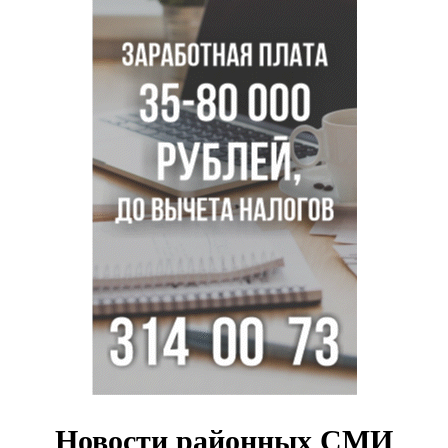
Ученики новосибирского лицея победили в
Международной олимпиаде по ИИ
Остановку электричек о.п. Радуга Сибири начали строить
в Новосибирске