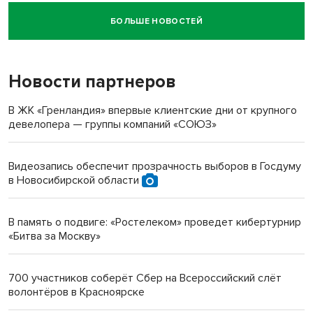
БОЛЬШЕ НОВОСТЕЙ
Новосибирский суд наказал водителя за смерть
пенсионерки на вокзале
Новости партнеров
«Мы живём на пастбище!»: в новосибирском селе лошади
терроризируют жителей
В ЖК «Гренландия» впервые клиентские дни от крупного
девелопера — группы компаний «СОЮЗ»
Инвалид получил условный срок за избиение врачей
протезом под Новосибирском
Видеозапись обеспечит прозрачность выборов в Госдуму
в Новосибирской области
Новосибирский преподаватель с женой вошли в топ-16
многодетных в России
В память о подвиге: «Ростелеком» проведет кибертурнир
«Битва за Москву»
Обновлённое отделение ВТБ открылось в Искитиме
700 участников соберёт Сбер на Всероссийский слёт
волонтёров в Красноярске