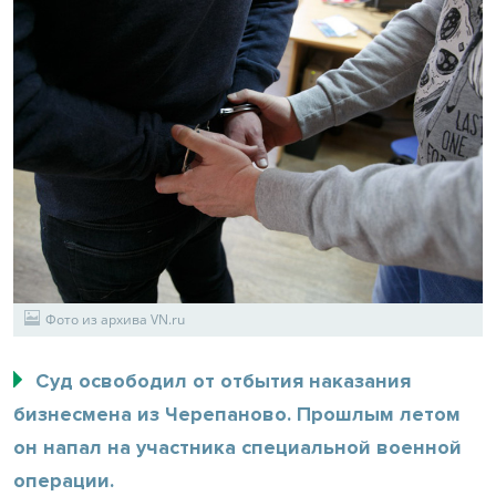
Фото из архива VN.ru
Суд освободил от отбытия наказания
бизнесмена из Черепаново. Прошлым летом
он напал на участника специальной военной
операции.