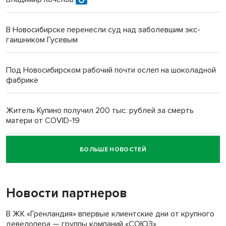
В Новосибирске перенесли суд над заболевшим экс-
гаишником Гусевым
Под Новосибирском рабочий почти ослеп на шоколадной
фабрике
Житель Купино получил 200 тыс. рублей за смерть
матери от COVID-19
БОЛЬШЕ НОВОСТЕЙ
Новосибирский суд наказал водителя за смерть
пенсионерки на вокзале
Новости партнеров
«Мы живём на пастбище!»: в новосибирском селе лошади
терроризируют жителей
В ЖК «Гренландия» впервые клиентские дни от крупного
девелопера — группы компаний «СОЮЗ»