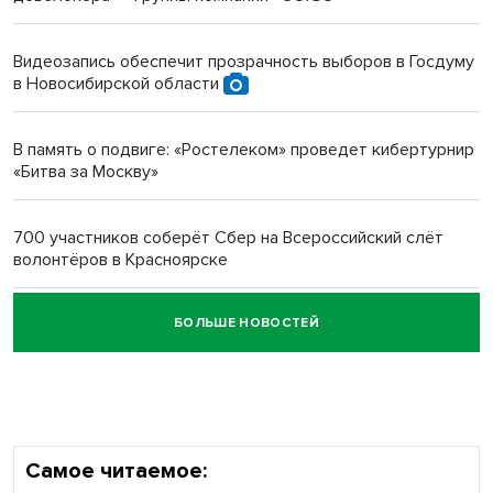
Инвалид получил условный срок за избиение врачей
протезом под Новосибирском
Видеозапись обеспечит прозрачность выборов в Госдуму
в Новосибирской области
Новосибирский преподаватель с женой вошли в топ-16
многодетных в России
В память о подвиге: «Ростелеком» проведет кибертурнир
«Битва за Москву»
Обновлённое отделение ВТБ открылось в Искитиме
700 участников соберёт Сбер на Всероссийский слёт
волонтёров в Красноярске
БОЛЬШЕ НОВОСТЕЙ
Честный выбор: видеонаблюдение обеспечит
объективность результатов ЕДГ в Новосибирской
области
Самое читаемое: