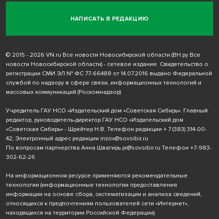
НАПИСАТЬ В РЕДАКЦИЮ
© 2015 - 2026 VN.ru Все новости Новосибирской области (ВН.ру Все
новости Новосибирской области) - сетевое издание. Свидетельство о
регистрации СМИ ЭЛ № ФС 77-66488 от 14.07.2016 выдано Федеральной
службой по надзору в сфере связи, информационных технологий и
массовых коммуникаций (Роскомнадзор)
Учредитель ГАУ НСО «Издательский дом «Советская Сибирь». Главный
редактор, руководитель-директор ГАУ НСО «Издательский дом
«Советская Сибирь» - Шрейтер Н.В. Телефон редакции
+ 7 (383) 314-00-
42
; Электронный адрес редакции
inzov@sovsibir.ru
По вопросам партнерства Анна Швагирь
pr@sovsibir.ru
Телефон
+7-983-
302-62-26
На информационном ресурсе применяются рекомендательные
технологии
(информационные технологии предоставления
информации на основе сбора, систематизации и анализа сведений,
относящихся к предпочтениям пользователей сети «Интернет»,
находящихся на территории Российской Федерации).