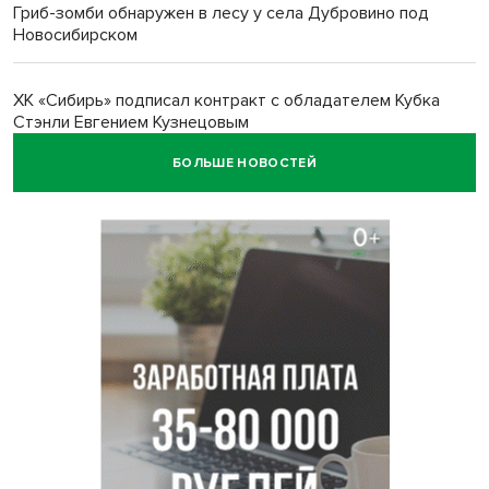
Гриб-зомби обнаружен в лесу у села Дубровино под
Новосибирском
ХК «Сибирь» подписал контракт с обладателем Кубка
Стэнли Евгением Кузнецовым
БОЛЬШЕ НОВОСТЕЙ
Отправил инвалида на СВО и получил его «посмертные»
выплаты адвокат из Черепаново
Андрей Травников поздравил новосибирцев с
юбилейным Днем строителя
Ученики новосибирского лицея победили в
Международной олимпиаде по ИИ
Остановку электричек о.п. Радуга Сибири начали строить
в Новосибирске