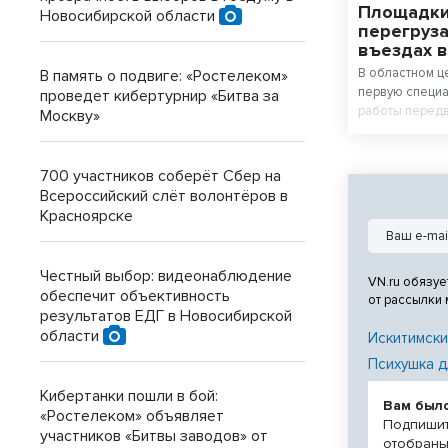
Площадки
Новосибирской области
перегруза
въездах 
В областном ц
В память о подвиге: «Ростелеком»
первую специ
проведет кибертурнир «Битва за
работы передв
Москву»
контроля.
700 участников соберёт Сбер на
Всероссийский слёт волонтёров в
Красноярске
Честный выбор: видеонаблюдение
VN.ru обязуе
обеспечит объективность
от рассылки
результатов ЕДГ в Новосибирской
области
Искитимски
Психушка д
Кибертанки пошли в бой:
Вам был
«Ростелеком» объявляет
Подпишит
участников «Битвы заводов» от
отобраны