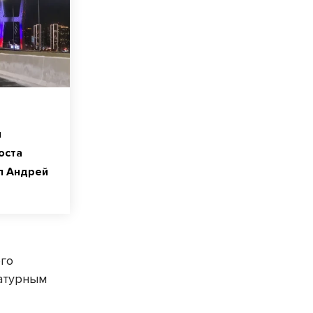
я
оста
л Андрей
его
ратурным