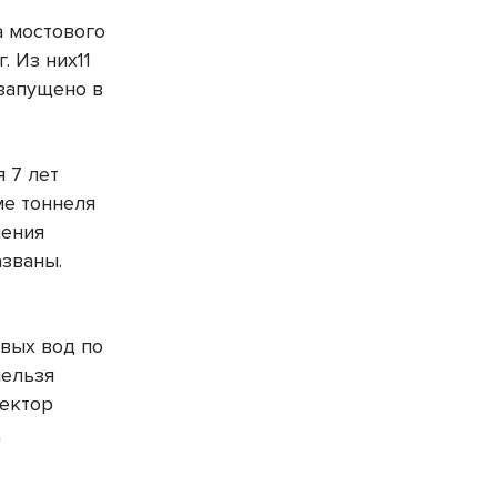
а мостового
. Из них11
 запущено в
 7 лет
ме тоннеля
шения
азваны.
е
вых вод по
нельзя
ректор
д