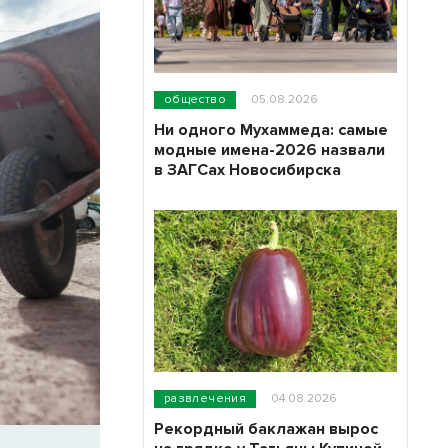
общество
05.08.2026
Ни одного Мухаммеда: самые
модные имена-2026 назвали
в ЗАГСах Новосибирска
развлечения
04.08.2026
Рекордный баклажан вырос