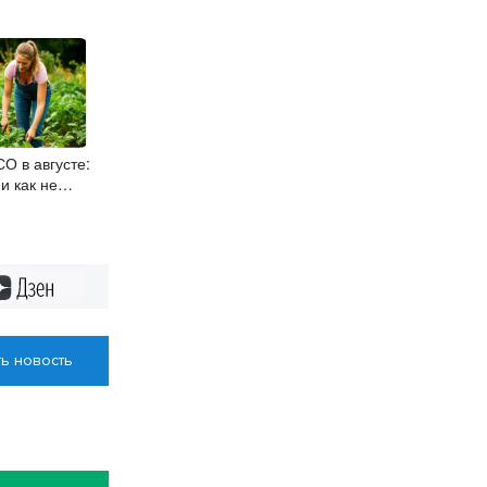
О в августе:
и как не
Дзен
ь новость