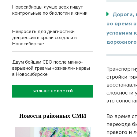
Новосибирцы лучше всех пишут
контрольные по биологии и химии
Дороги, 
во время в
Нейросеть для диагностики
условиям к
депрессии в крови создали в
дорожного
Новосибирске
Двум бойцам СВО после минно-
взрывной травмы «оживили» нервы
Транспортн
в Новосибирске
стройки тя
восстанавл
БОЛЬШЕ НОВОСТЕЙ
сложности 
это сопост
Во время с
перехода б
правого и 