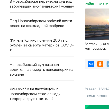
В Новосибирске перенесли суд над
Районные С
заболевшим экс-гаишником Гусевым
Под Новосибирском рабочий почти
ослеп на шоколадной фабрике
Житель Купино получил 200 тыс.
Застройщики 
рублей за смерть матери от COVID-
компромиссы 
19
участков для К
Новосибирске
Новосибирский суд наказал
водителя за смерть пенсионерки на
вокзале
«Мы живём на пастбище!»: в
Раздел:
ТРАН
новосибирском селе лошади
Темы:
Ремонт
терроризируют жителей