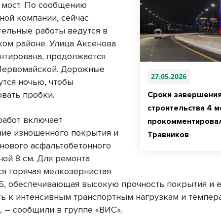
 мост. По сообщению
ной компании, сейчас
тельные работы ведутся в
ом районе. Улица Аксенова
нтирована, продолжается
Первомайской. Дорожные
27.05.2026
утся ночью, чтобы
вать пробки.
Сроки завершени
строительства 4 м
работ включает
прокомментирова
ие изношенного покрытия и
Травников
 нового асфальтобетонного
ной 8 см. Для ремонта
ся горячая мелкозернистая
 Б, обеспечивающая высокую прочность покрытия и 
ть к интенсивным транспортным нагрузкам и темпе
, – сообщили в группе «ВИС».