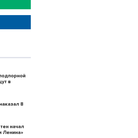
 подпорной
ут в
наказал 8
тен начал
и Ленина»