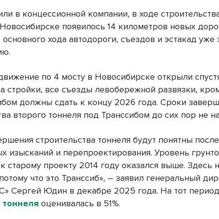
или в концессионной компании, в ходе строительств
 Новосибирске появилось 14 километров новых дорог
 основного хода автодороги, съездов и эстакад уже
ию.
движение по 4 мосту в Новосибирске открыли спустя
ла стройки, все съезды левобережной развязки, кро
ибом должны сдать к концу 2026 года. Сроки завер
ва второго тоннеля под Транссибом до сих пор не н
ершения строительства тоннеля будут понятны посл
х изысканий и перепроектирования. Уровень грунто
к старому проекту 2014 году оказался выше. Здесь 
потому что это Транссиб», – заявил генеральный ди
С» Сергей Юдин в декабре 2025 года. На тот перио
 тоннеля
оценивалась в 51%.