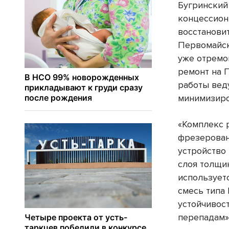
Бугринский
концессион
восстанови
Первомайск
уже отремо
ремонт на 
работы вед
минимизиро
«Комплекс 
фрезерован
устройство
слоя толщи
использует
смесь типа
устойчивос
перепадам»