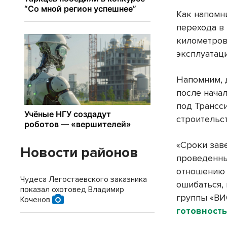
Как напомн
перехода в
километров
эксплуатац
Напомним, 
после нача
под Трансс
строительст
«Сроки зав
Новости районов
проведенны
отношению 
Чудеса Легостаевского заказника
ошибаться, 
показал охотовед Владимир
группы «ВИ
Коченов
готовность