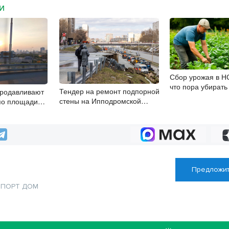
МИ
Сбор урожая в НС
что пора убирать 
Тендер на ремонт подпорной
продавливают
опоздать
стены на Ипподромской
по площади
объявили в Новосибирске
РТ в
Предложит
СПОРТ
ДОМ