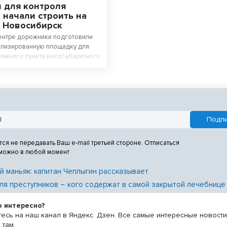
 для контроля
 начали строить на
в Новосибирск
ентре дорожники подготовили
ализированную площадку для
ижного пункта весогабаритного
тся не передавать Ваш e-mail третьей стороне. Отписаться
 можно в любой момент
й маньяк: капитан Чеплыгин рассказывает
ля преступников – кого содержат в самой закрытой лечебнице
о интересно?
есь на наш канал в Яндекс. Дзен. Все самые интересные новост
 там.