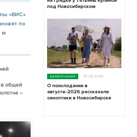
на грядке у Татьяны Купиной
под Новосибирском
ппы «ВИС»
ановят по
 м
тней
развлечения
05.08.2026
 в общей
О похолодании в
августе-2026 рассказали
полотна –
синоптики в Новосибирске