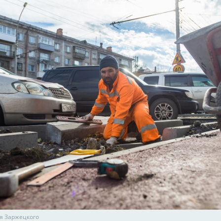
я Заржецкого