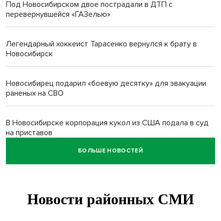
Под Новосибирском двое пострадали в ДТП с
перевернувшейся «ГАЗелью»
Легендарный хоккеист Тарасенко вернулся к брату в
Новосибирск
Новосибирец подарил «боевую десятку» для эвакуации
раненых на СВО
В Новосибирске корпорация кукол из США подала в суд
на приставов
БОЛЬШЕ НОВОСТЕЙ
В Новосибирске минздрав объявил бесплатную
диспансеризацию для 65-летних
В Новосибирске врачи прооперировали 25 тысяч
пациентов с катарактой