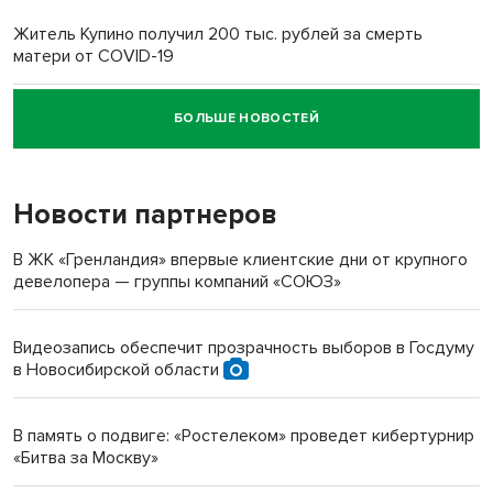
Житель Купино получил 200 тыс. рублей за смерть
матери от COVID-19
БОЛЬШЕ НОВОСТЕЙ
Новосибирский суд наказал водителя за смерть
пенсионерки на вокзале
Новости партнеров
«Мы живём на пастбище!»: в новосибирском селе лошади
терроризируют жителей
В ЖК «Гренландия» впервые клиентские дни от крупного
девелопера — группы компаний «СОЮЗ»
Инвалид получил условный срок за избиение врачей
протезом под Новосибирском
Видеозапись обеспечит прозрачность выборов в Госдуму
в Новосибирской области
Новосибирский преподаватель с женой вошли в топ-16
многодетных в России
В память о подвиге: «Ростелеком» проведет кибертурнир
«Битва за Москву»
Обновлённое отделение ВТБ открылось в Искитиме