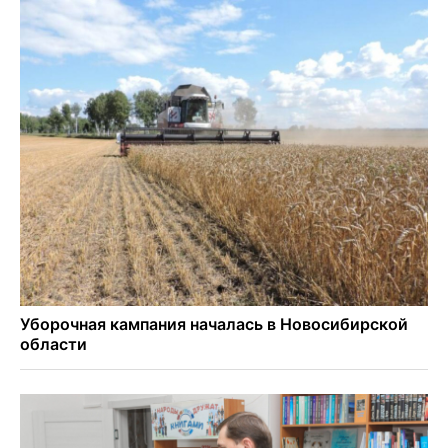
Знаменитый орангутан Бату отметил юбилей в
новосибирском зоопарке
Новосибирские хирурги спасли сердце восьмиклассницы
с донорским клапаном