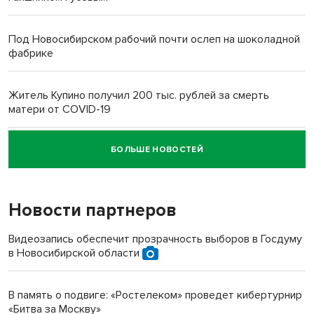
Под Новосибирском рабочий почти ослеп на шоколадной
фабрике
Житель Купино получил 200 тыс. рублей за смерть
матери от COVID-19
БОЛЬШЕ НОВОСТЕЙ
Новосибирский суд наказал водителя за смерть
пенсионерки на вокзале
Новости партнеров
«Мы живём на пастбище!»: в новосибирском селе лошади
терроризируют жителей
Видеозапись обеспечит прозрачность выборов в Госдуму
в Новосибирской области
Инвалид получил условный срок за избиение врачей
протезом под Новосибирском
В память о подвиге: «Ростелеком» проведет кибертурнир
«Битва за Москву»