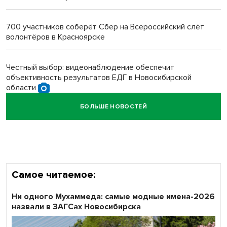
Новосибирский преподаватель с женой вошли в топ-16
многодетных в России
700 участников соберёт Сбер на Всероссийский слёт
волонтёров в Красноярске
Обновлённое отделение ВТБ открылось в Искитиме
Честный выбор: видеонаблюдение обеспечит
объективность результатов ЕДГ в Новосибирской
области
БОЛЬШЕ НОВОСТЕЙ
Кибертанки пошли в бой: «Ростелеком» объявляет
участников «Битвы заводов» от Новосибирской
области
Самое читаемое:
Ни одного Мухаммеда: самые модные имена-2026
назвали в ЗАГСах Новосибирска