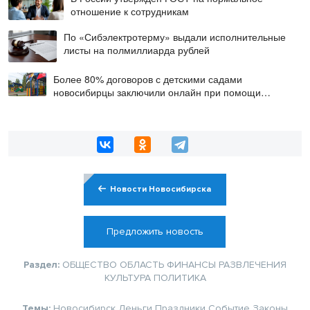
отношение к сотрудникам
По «Сибэлектротерму» выдали исполнительные
листы на полмиллиарда рублей
Более 80% договоров с детскими садами
новосибирцы заключили онлайн при помощи
цифровой подписи
Новости Новосибирска
Предложить новость
Раздел:
ОБЩЕСТВО
ОБЛАСТЬ
ФИНАНСЫ
РАЗВЛЕЧЕНИЯ
КУЛЬТУРА
ПОЛИТИКА
Темы:
Новосибирск
Деньги
Праздники
Событие
Законы