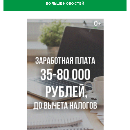
БОЛЬШЕ НОВОСТЕЙ
Прогноз погоды на 8-9 августа в Новосибирске сделали
синоптики
Площадки для контроля перегруза начали строить на
въездах в Новосибирск
Дольщики долгостроя на Титова в Новосибирске
получили ключи от квартир
Доля рыночной ипотеки в России превысила 50% по
итогам июля 2026 года