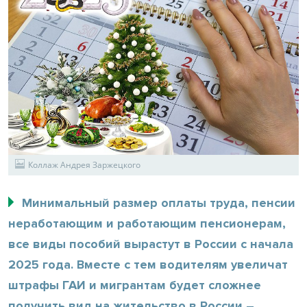
Коллаж Андрея Заржецкого
Минимальный размер оплаты труда, пенсии
неработающим и работающим пенсионерам,
все виды пособий вырастут в России с начала
2025 года. Вместе с тем водителям увеличат
штрафы ГАИ и мигрантам будет сложнее
получить вид на жительство в России –