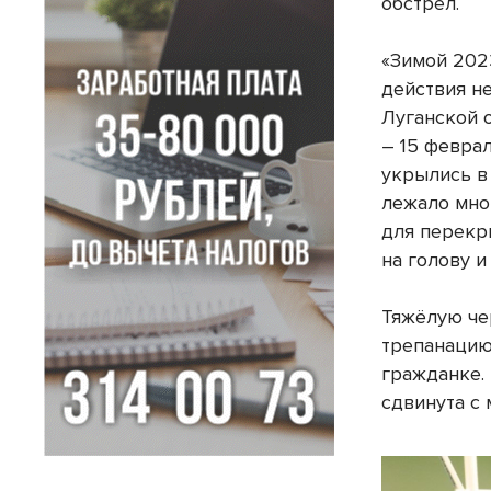
обстрел.
«Зимой 202
действия н
Луганской о
– 15 февра
укрылись в
лежало мно
для перекр
на голову и
Тяжёлую че
трепанацию
гражданке.
сдвинута с 