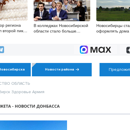
ор региона
В колледжах Новосибирской
Новосибирцы ста
л второй пик
области стало больше
оформлять дома
 августа
бюджетных мест
упрощенной схе
Предложит
Новосибирска
Новости района
СТВО
ОБЛАСТЬ
бирск
Здоровье
Армия
ЖЕТА - НОВОСТИ ДОНБАССА