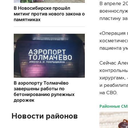
В апреле 2
военнослуж
пластину з
«Операция 
косметичес
пациента у
Сейчас Але
контрольные
хирургам»,
и реабилита
на СВО.
Районные С
Новости районов