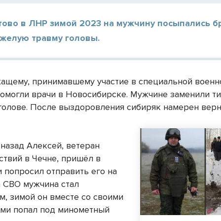
тово в ЛНР зимой 2023 на мужчину посыпались б
яжелую травму головы.
ащему, принимавшему участие в специальной военн
помогли врачи в Новосибирске. Мужчине заменили т
 голове. После выздоровления сибиряк намерен верн
 назад Алексей, ветеран
ствий в Чечне, пришёл в
и попросил отправить его на
а СВО мужчина стал
м, зимой он вместе со своими
ми попал под минометный