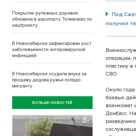
Покрытие рулежных дорожек
Под Сва
обновили в аэропорту Толмачево по
получил т
нацпроекту
В Новосибирске зафиксирован рост
заболеваемости энтеровирусной
Военнослуж
инфекцией
операции, 
пластину в
СВО.
В Новосибирске осудили внука за
продажу дедова ружья псевдо-
мигранту
Около года
боевых дей
БОЛЬШЕ НОВОСТЕЙ
военкомат 
Донбасс. Н
разведчико
сослуживца