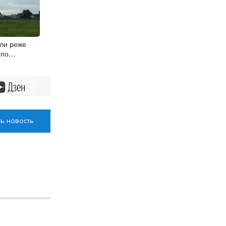
ли реже
 по
ме
Дзен
ь новость