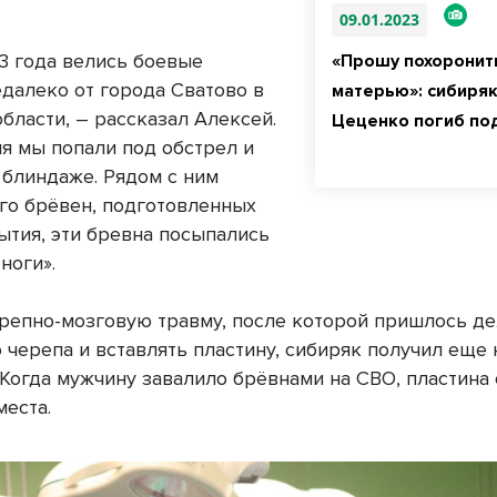
09.01.2023
3 года велись боевые
«Прошу похоронит
едалеко от города Сватово в
матерью»: сибиря
бласти, – рассказал Алексей.
Цеценко погиб по
ля мы попали под обстрел и
 блиндаже. Рядом с ним
го брёвен, подготовленных
ытия, эти бревна посыпались
 ноги».
репно-мозговую травму, после которой пришлось де
 черепа и вставлять пластину, сибиряк получил еще 
 Когда мужчину завалило брёвнами на СВО, пластина
места.