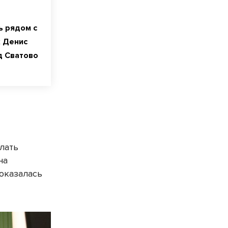
ь рядом с
к Денис
д Сватово
лать
на
 оказалась