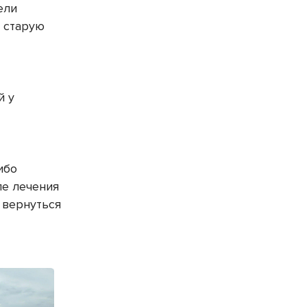
ели
 старую
й у
ибо
ле лечения
 вернуться