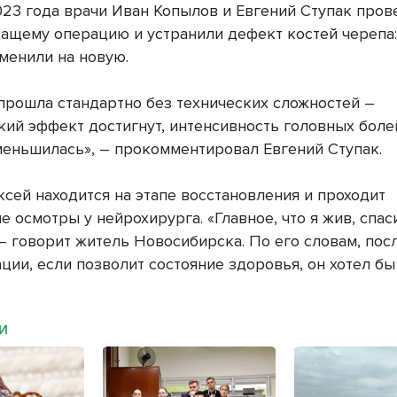
023 года врачи Иван Копылов и Евгений Ступак пров
ащему операцию и устранили дефект костей черепа:
аменили на новую.
прошла стандартно без технических сложностей –
кий эффект достигнут, интенсивность головных боле
меньшилась», – прокомментировал Евгений Ступак.
ксей находится на этапе восстановления и проходит
 осмотры у нейрохирурга. «Главное, что я жив, спас
 – говорит житель Новосибирска. По его словам, пос
ции, если позволит состояние здоровья, он хотел бы
МИ