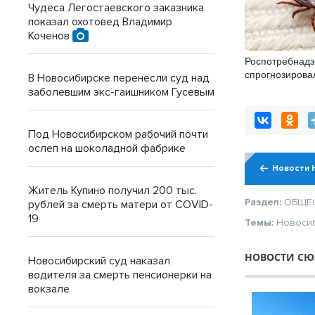
Чудеса Легостаевского заказника
показал охотовед Владимир
Коченов
Роспотребнадз
спрогнозирова
В Новосибирске перенесли суд над
клещей в конце
заболевшим экс-гаишником Гусевым
Под Новосибирском рабочий почти
ослеп на шоколадной фабрике
Новости 
Житель Купино получил 200 тыс.
Раздел:
ОБЩЕ
рублей за смерть матери от COVID-
19
Темы:
Новоси
НОВОСТИ СЮ
Новосибирский суд наказал
водителя за смерть пенсионерки на
вокзале