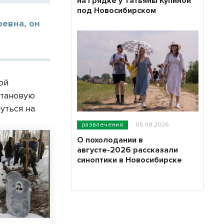
на грядке у Татьяны Купиной
под Новосибирском
ревна, он
ой
итановую
уться на
развлечения
05.08.2026
О похолодании в
августе-2026 рассказали
синоптики в Новосибирске