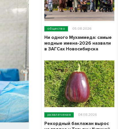
общество
05.08.2026
Ни одного Мухаммеда: самые
модные имена-2026 назвали
в ЗАГСах Новосибирска
развлечения
04.08.2026
Рекордный баклажан вырос